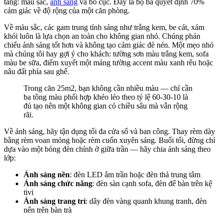
tảng: màu sắc,
ánh sáng
và bố cục. Đây là bộ ba quyết định 70%
cảm giác về độ rộng của một căn phòng.
Về màu sắc, các gam trung tính sáng như trắng kem, be cát, xám
khói luôn là lựa chọn an toàn cho không gian nhỏ. Chúng phản
chiếu ánh sáng tốt hơn và không tạo cảm giác đè nén. Một mẹo nhỏ
mà chúng tôi hay gợi ý cho khách: tường sơn màu trắng kem, sofa
màu be sữa, điểm xuyết một mảng tường accent màu xanh rêu hoặc
nâu đất phía sau ghế.
Trong căn 25m2, bạn không cần nhiều màu — chỉ cần
ba tông màu phối hợp khéo léo theo tỷ lệ 60-30-10 là
đủ tạo nên một không gian có chiều sâu mà vẫn rộng
rãi.
Về ánh sáng, hãy tận dụng tối đa cửa sổ và ban công. Thay rèm dày
bằng rèm voan mỏng hoặc rèm cuốn xuyên sáng. Buổi tối, đừng chỉ
dựa vào một bóng đèn chính ở giữa trần — hãy chia ánh sáng theo
lớp:
Ánh sáng nền
: đèn LED âm trần hoặc đèn thả trung tâm
Ánh sáng chức năng
: đèn sàn cạnh sofa, đèn để bàn trên kệ
tivi
Ánh sáng trang trí
: dây đèn vàng quanh khung tranh, đèn
nến trên bàn trà