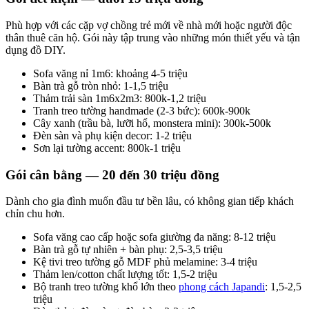
Phù hợp với các cặp vợ chồng trẻ mới về nhà mới hoặc người độc
thân thuê căn hộ. Gói này tập trung vào những món thiết yếu và tận
dụng đồ DIY.
Sofa văng nỉ 1m6: khoảng 4-5 triệu
Bàn trà gỗ tròn nhỏ: 1-1,5 triệu
Thảm trải sàn 1m6x2m3: 800k-1,2 triệu
Tranh treo tường handmade (2-3 bức): 600k-900k
Cây xanh (trầu bà, lưỡi hổ, monstera mini): 300k-500k
Đèn sàn và phụ kiện decor: 1-2 triệu
Sơn lại tường accent: 800k-1 triệu
Gói cân bằng — 20 đến 30 triệu đồng
Dành cho gia đình muốn đầu tư bền lâu, có không gian tiếp khách
chỉn chu hơn.
Sofa văng cao cấp hoặc sofa giường đa năng: 8-12 triệu
Bàn trà gỗ tự nhiên + bàn phụ: 2,5-3,5 triệu
Kệ tivi treo tường gỗ MDF phủ melamine: 3-4 triệu
Thảm len/cotton chất lượng tốt: 1,5-2 triệu
Bộ tranh treo tường khổ lớn theo
phong cách Japandi
: 1,5-2,5
triệu