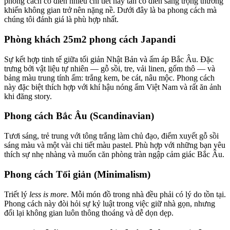
phong cách cổ điển nhiều chi tiết hay tân cổ điển sang trọng thường
khiến không gian trở nên nặng nề. Dưới đây là ba phong cách mà
chúng tôi đánh giá là phù hợp nhất.
Phòng khách 25m2 phong cách Japandi
Sự kết hợp tinh tế giữa tối giản Nhật Bản và ấm áp Bắc Âu. Đặc
trưng bởi vật liệu tự nhiên — gỗ sồi, tre, vải linen, gốm thô — và
bảng màu trung tính ấm: trắng kem, be cát, nâu mộc. Phong cách
này đặc biệt thích hợp với khí hậu nóng ẩm Việt Nam và rất ăn ảnh
khi đăng story.
Phong cách Bắc Âu (Scandinavian)
Tươi sáng, trẻ trung với tông trắng làm chủ đạo, điểm xuyết gỗ sồi
sáng màu và một vài chi tiết màu pastel. Phù hợp với những bạn yêu
thích sự nhẹ nhàng và muốn căn phòng tràn ngập cảm giác Bắc Âu.
Phong cách Tối giản (Minimalism)
Triết lý
less is more
. Mỗi món đồ trong nhà đều phải có lý do tồn tại.
Phong cách này đòi hỏi sự kỷ luật trong việc giữ nhà gọn, nhưng
đổi lại không gian luôn thông thoáng và dễ dọn dẹp.