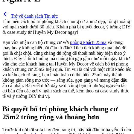
Trở về danh sách Tin tức
Tìm hiểu cách bố trí phòng khách chung cư 25m2 đẹp, rộng thoáng
với ngân sách dưới 30 triệu. Khám phá bí quyết decor, ý tưởng DIY
& case study từ Huyền My Decor ngay!
Bạn vừa nhận căn hộ chung cư với
phòng khách 25m2
và đang
loay hoay không biết bắt đầu từ đâu? Diện tích không quá nhỏ để
gọi là chật chội, cũng chẳng đủ rộng để thoải mái bày biện theo ý
thích. Đây là tình huống mà chúng tôi gặp gần như mỗi ngày khi tư
vấn cho các khách hàng tại Huyền My Decor về cách bố trí phòng
khách chung cư 25m2 hiệu quả. Tin vui là chỉ với một chút khéo léo
và kế hoạch rõ ràng, bạn hoàn toàn có thể biến 25m2 này thành
không gian sống mơ ước — sáng sủa, gọn gàng và mang đậm dấu
ấn cá nhân. Bài viết dưới đây sẽ đi cùng bạn từ những nguyên tắc
cơ bản đến các gợi ý ngân sách cụ thể, kèm theo cả case study thực
tế và ý tưởng DIY thú vị.
Bí quyết bố trí phòng khách chung cư
25m2 trông rộng và thoáng hơn
Trước khi nói tới sofa hay đèn trang trí, hãy bắt đầu từ ba yếu tố nền