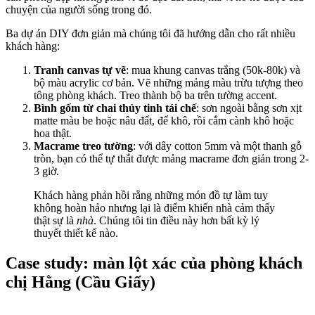
chuyện của người sống trong đó.
Ba dự án DIY đơn giản mà chúng tôi đã hướng dẫn cho rất nhiều
khách hàng:
Tranh canvas tự vẽ
: mua khung canvas trắng (50k-80k) và
bộ màu acrylic cơ bản. Vẽ những mảng màu trừu tượng theo
tông phòng khách. Treo thành bộ ba trên tường accent.
Bình gốm từ chai thủy tinh tái chế
: sơn ngoài bằng sơn xịt
matte màu be hoặc nâu đất, để khô, rồi cắm cành khô hoặc
hoa thật.
Macrame treo tường
: với dây cotton 5mm và một thanh gỗ
tròn, bạn có thể tự thắt được mảng macrame đơn giản trong 2-
3 giờ.
Khách hàng phản hồi rằng những món đồ tự làm tuy
không hoàn hảo nhưng lại là điểm khiến nhà cảm thấy
thật sự là
nhà
. Chúng tôi tin điều này hơn bất kỳ lý
thuyết thiết kế nào.
Case study: màn lột xác của phòng khách
chị Hằng (Cầu Giấy)