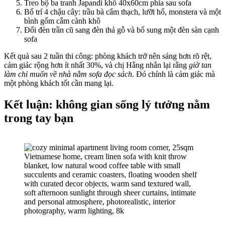
Treo bộ ba tranh Japandi khổ 40x60cm phía sau sofa
Bố trí 4 chậu cây: trầu bà cẩm thạch, lưỡi hổ, monstera và một
bình gốm cắm cành khô
Đổi đèn trần cũ sang đèn thả gỗ và bổ sung một đèn sàn cạnh
sofa
Kết quả sau 2 tuần thi công: phòng khách trở nên sáng hơn rõ rệt,
cảm giác rộng hơn ít nhất 30%, và chị Hằng nhắn lại rằng
giờ tan
làm chỉ muốn về nhà nằm sofa đọc sách
. Đó chính là cảm giác mà
một phòng khách tốt cần mang lại.
Kết luận: không gian sống lý tưởng nằm
trong tay bạn