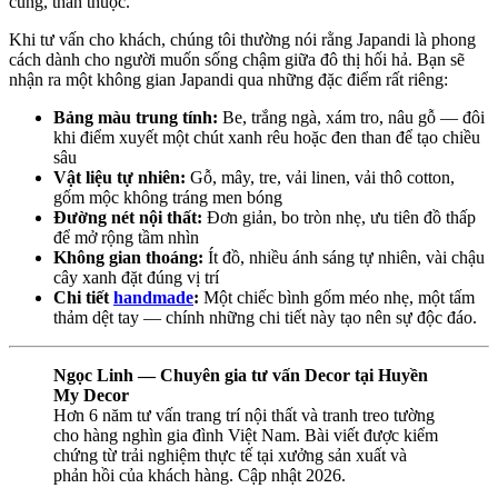
cúng, thân thuộc.
Khi tư vấn cho khách, chúng tôi thường nói rằng Japandi là phong
cách dành cho người muốn sống chậm giữa đô thị hối hả. Bạn sẽ
nhận ra một không gian Japandi qua những đặc điểm rất riêng:
Bảng màu trung tính:
Be, trắng ngà, xám tro, nâu gỗ — đôi
khi điểm xuyết một chút xanh rêu hoặc đen than để tạo chiều
sâu
Vật liệu tự nhiên:
Gỗ, mây, tre, vải linen, vải thô cotton,
gốm mộc không tráng men bóng
Đường nét nội thất:
Đơn giản, bo tròn nhẹ, ưu tiên đồ thấp
để mở rộng tầm nhìn
Không gian thoáng:
Ít đồ, nhiều ánh sáng tự nhiên, vài chậu
cây xanh đặt đúng vị trí
Chi tiết
handmade
:
Một chiếc bình gốm méo nhẹ, một tấm
thảm dệt tay — chính những chi tiết này tạo nên sự độc đáo.
Ngọc Linh — Chuyên gia tư vấn Decor tại Huyền
My Decor
Hơn 6 năm tư vấn trang trí nội thất và tranh treo tường
cho hàng nghìn gia đình Việt Nam. Bài viết được kiểm
chứng từ trải nghiệm thực tế tại xưởng sản xuất và
phản hồi của khách hàng. Cập nhật 2026.