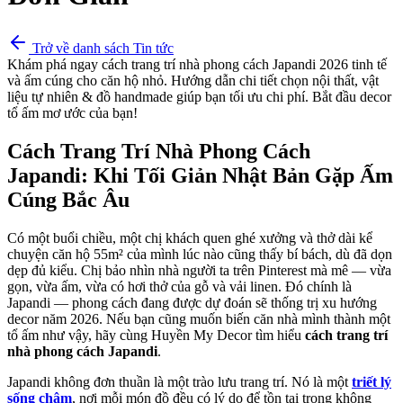
Trở về danh sách Tin tức
Khám phá ngay cách trang trí nhà phong cách Japandi 2026 tinh tế
và ấm cúng cho căn hộ nhỏ. Hướng dẫn chi tiết chọn nội thất, vật
liệu tự nhiên & đồ handmade giúp bạn tối ưu chi phí. Bắt đầu decor
tổ ấm mơ ước của bạn!
Cách Trang Trí Nhà Phong Cách
Japandi: Khi Tối Giản Nhật Bản Gặp Ấm
Cúng Bắc Âu
Có một buổi chiều, một chị khách quen ghé xưởng và thở dài kể
chuyện căn hộ 55m² của mình lúc nào cũng thấy bí bách, dù đã dọn
dẹp đủ kiểu. Chị bảo nhìn nhà người ta trên Pinterest mà mê — vừa
gọn, vừa ấm, vừa có hơi thở của gỗ và vải linen. Đó chính là
Japandi — phong cách đang được dự đoán sẽ thống trị xu hướng
decor năm 2026. Nếu bạn cũng muốn biến căn nhà mình thành một
tổ ấm như vậy, hãy cùng Huyền My Decor tìm hiểu
cách trang trí
nhà phong cách Japandi
.
Japandi không đơn thuần là một trào lưu trang trí. Nó là một
triết lý
sống chậm
, nơi mỗi món đồ đều có lý do để tồn tại trong không