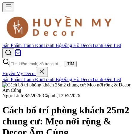
Sản Phẩm
Tranh Đơn
Tranh Bộ
Đồng Hồ Decor
Tranh Đèn Led
TÌM
Huyền My Decor
Sản Phẩm
Tranh Đơn
Tranh Bộ
Đồng Hồ Decor
Tranh Đèn Led
Ngọc Linh
·
8/5/2026
·
Cập nhật
29/5/2026
Cách bố trí phòng khách 25m2
chung cư: Mẹo nới rộng &
Decor Ấm Cúng