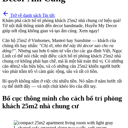
Trở về danh sách Tin tức
Khám phá cách bố trí phòng khách 25m2 nhà chung cư hiệu quả!
Từ nội thất thông minh đến decor handmade, Huyền My Decor
giúp nới rộng không gian và tạo ấm cúng. Xem ngay!
Căn hộ 25m2 ở Vinhomes, Masteri hay Sunshine — khách của
chúng tôi hay nhắn:
"Chị ơi, nhỏ thế này thì decor sao cho ra
dáng?"
. Nhưng sau hơn 6 năm tư vấn cho các gia đình Việt, Ngọc
Linh có thể nói chắc một điều: cách bố trí phòng khách 25m2 nhà
chung cư không phải hạn chế, mà là một bài toán thú vị. Có những
căn 40m2 vẫn bừa bộn, và có những căn 25m2 khiến người bước
vào phải trầm trồ vì cảm giác rộng, sâu và rất có hồn.
Bí quyết không nằm ở việc chi nhiều tiền. Nó nằm ở năm bước rất
cụ thể dưới đây — và một chút khéo léo của đôi tay.
Bố cục thông minh cho cách bố trí phòng
khách 25m2 nhà chung cư