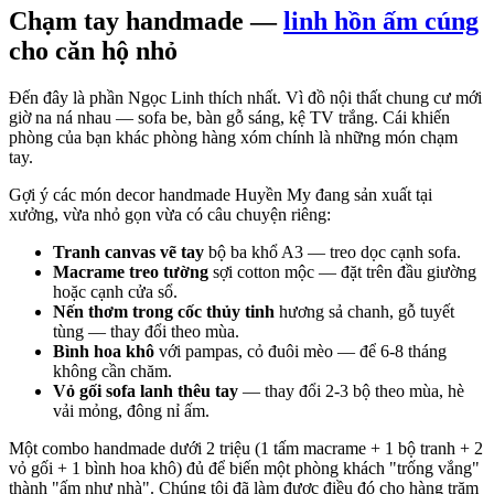
Chạm tay handmade —
linh hồn ấm cúng
cho căn hộ nhỏ
Đến đây là phần Ngọc Linh thích nhất. Vì đồ nội thất chung cư mới
giờ na ná nhau — sofa be, bàn gỗ sáng, kệ TV trắng. Cái khiến
phòng của bạn khác phòng hàng xóm chính là những món chạm
tay.
Gợi ý các món decor handmade Huyền My đang sản xuất tại
xưởng, vừa nhỏ gọn vừa có câu chuyện riêng:
Tranh canvas vẽ tay
bộ ba khổ A3 — treo dọc cạnh sofa.
Macrame treo tường
sợi cotton mộc — đặt trên đầu giường
hoặc cạnh cửa sổ.
Nến thơm trong cốc thủy tinh
hương sả chanh, gỗ tuyết
tùng — thay đổi theo mùa.
Bình hoa khô
với pampas, cỏ đuôi mèo — để 6-8 tháng
không cần chăm.
Vỏ gối sofa lanh thêu tay
— thay đổi 2-3 bộ theo mùa, hè
vải mỏng, đông nỉ ấm.
Một combo handmade dưới 2 triệu (1 tấm macrame + 1 bộ tranh + 2
vỏ gối + 1 bình hoa khô) đủ để biến một phòng khách "trống vắng"
thành "ấm như nhà". Chúng tôi đã làm được điều đó cho hàng trăm