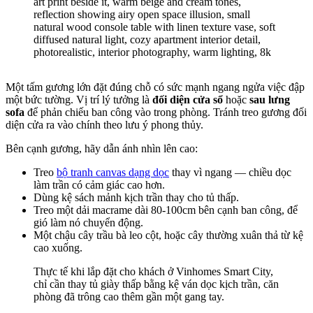
Một tấm gương lớn đặt đúng chỗ có sức mạnh ngang ngửa việc đập
một bức tường. Vị trí lý tưởng là
đối diện cửa sổ
hoặc
sau lưng
sofa
để phản chiếu ban công vào trong phòng. Tránh treo gương đối
diện cửa ra vào chính theo lưu ý phong thủy.
Bên cạnh gương, hãy dẫn ánh nhìn lên cao:
Treo
bộ tranh canvas dạng dọc
thay vì ngang — chiều dọc
làm trần có cảm giác cao hơn.
Dùng kệ sách mảnh kịch trần thay cho tủ thấp.
Treo một dải macrame dài 80-100cm bên cạnh ban công, để
gió làm nó chuyển động.
Một chậu cây trầu bà leo cột, hoặc cây thường xuân thả từ kệ
cao xuống.
Thực tế khi lắp đặt cho khách ở Vinhomes Smart City,
chỉ cần thay tủ giày thấp bằng kệ ván dọc kịch trần, căn
phòng đã trông cao thêm gần một gang tay.