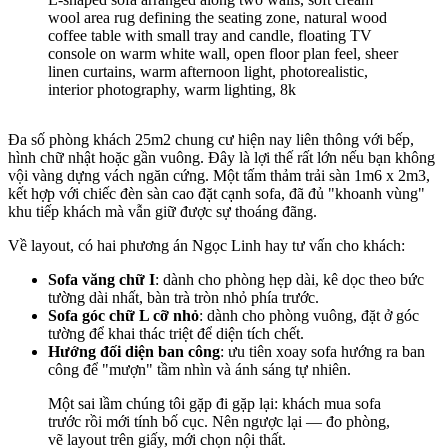
Đa số phòng khách 25m2 chung cư hiện nay liên thông với bếp,
hình chữ nhật hoặc gần vuông. Đây là lợi thế rất lớn nếu bạn không
vội vàng dựng vách ngăn cứng. Một tấm thảm trải sàn 1m6 x 2m3,
kết hợp với chiếc đèn sàn cao đặt cạnh sofa, đã đủ "khoanh vùng"
khu tiếp khách mà vẫn giữ được sự thoáng đãng.
Về layout, có hai phương án Ngọc Linh hay tư vấn cho khách:
Sofa văng chữ I
: dành cho phòng hẹp dài, kê dọc theo bức
tường dài nhất, bàn trà tròn nhỏ phía trước.
Sofa góc chữ L cỡ nhỏ
: dành cho phòng vuông, đặt ở góc
tường để khai thác triệt để diện tích chết.
Hướng đối diện ban công
: ưu tiên xoay sofa hướng ra ban
công để "mượn" tầm nhìn và ánh sáng tự nhiên.
Một sai lầm chúng tôi gặp đi gặp lại: khách mua sofa
trước rồi mới tính bố cục. Nên ngược lại — đo phòng,
vẽ layout trên giấy, mới chọn nội thất.