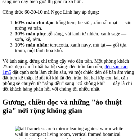
sáng nên đẩy biên giới thị giác ra xa hơn.
Công thức 60-30-10 mà Ngọc Linh hay áp dụng:
60% màu chủ đạo
: trắng kem, be sữa, xám rất nhạt — sơn
tường và trần.
30% màu phụ
: gỗ sáng, vải lanh tự nhiên, xanh sage —
sofa, kệ, rèm.
10% màu nhấn
: terracotta, xanh navy, mù tạt — gối tựa,
tranh, một bình hoa khô.
Về ánh sáng, đừng chỉ trông cậy vào đèn trần. Một phòng khách
25m2 đẹp cần ít nhất ba lớp sáng: đèn trần làm nền,
đèn sàn cao
1m5
đặt cạnh sofa làm chiều sâu, và một chiếc đèn để bàn ấm vàng
đặt trên kệ thấp. Buổi tối khi tắt đèn trần, bật hai lớp còn lại, căn
phòng sẽ chuyển từ "sáng đều" sang "có không khí" — đây là chi
tiết khách hàng phản hồi với chúng tôi nhiều nhất.
Gương, chiều dọc và những "ảo thuật
gia" nới rộng không gian