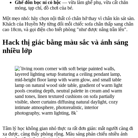
Ghế đôn bọc nỉ có hộc
— vừa làm ghế phụ, vừa cất chăn
mỏng, tạp chí, đồ chơi của bé.
Một mẹo nhỏ: hãy chọn nội thất có chân hở thay vì chân kín sát sàn.
Khách của Huyền My từng đổi mỗi chiếc sofa chân thấp sang chân
cao 18cm, và gọi điện cho biết phòng "như được nâng trần lên".
Hack thị giác bằng màu sắc và ánh sáng
nhiều lớp
Tâm lý học không gian nhỏ thực ra rất đơn giản: mắt người càng đi
xa được, càng thấy phòng rộng. Màu sáng phản chiếu nhiều ánh