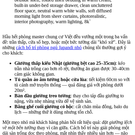
Hầu hết phòng master chung cư Việt đều vướng một trong ba vấn
đề: trần thấp, cửa sổ hẹp, hoặc một bức tường dài "khó xử". Đây là
những
cách bố trí phòng ngủ Japandi nhỏ
chúng tôi thường gợi ý
cho khách:
Giường thấp kiểu Nhật (giường bệt cao 25–35cm)
: kéo
trần nhà trông cao hơn rõ rệt, thường ăn gian được 30–40cm
cảm giác không gian.
Tủ quần áo âm tường hoặc cửa lùa
: tiết kiệm 60cm so với
tủ cánh mở truyền thống — quá đáng giá với phòng dưới
20m².
Bàn đầu giường treo tường
: thay cho táp đầu giường to
nặng, vừa nhẹ nhàng vừa dễ vệ sinh sàn.
Băng ghế cuối giường có hộc
: cất chăn mùa đông, balo du
lịch — những thứ ít dùng nhưng tốn chỗ.
Một mẹo nhỏ mà khách hàng phản hồi rất hiệu quả:
đặt giường lệch
về một bên tường
thay vì căn giữa. Cách bố trí này giải phóng một
dải sàn trống dọc theo phòng, mắt nhìn thấy nhiều sàn hơn — não