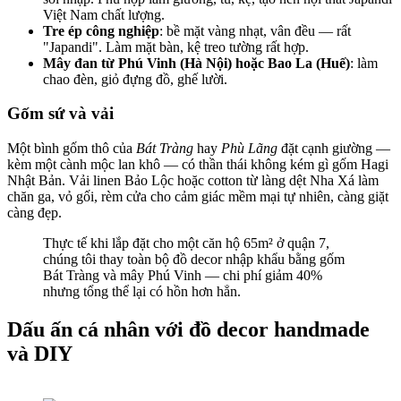
Việt Nam chất lượng.
Tre ép công nghiệp
: bề mặt vàng nhạt, vân đều — rất
"Japandi". Làm mặt bàn, kệ treo tường rất hợp.
Mây đan từ Phú Vinh (Hà Nội) hoặc Bao La (Huế)
: làm
chao đèn, giỏ đựng đồ, ghế lười.
Gốm sứ và vải
Một bình gốm thô của
Bát Tràng
hay
Phù Lãng
đặt cạnh giường —
kèm một cành mộc lan khô — có thần thái không kém gì gốm Hagi
Nhật Bản. Vải linen Bảo Lộc hoặc cotton từ làng dệt Nha Xá làm
chăn ga, vỏ gối, rèm cửa cho cảm giác mềm mại tự nhiên, càng giặt
càng đẹp.
Thực tế khi lắp đặt cho một căn hộ 65m² ở quận 7,
chúng tôi thay toàn bộ đồ decor nhập khẩu bằng gốm
Bát Tràng và mây Phú Vinh — chi phí giảm 40%
nhưng tổng thể lại có hồn hơn hẳn.
Dấu ấn cá nhân với đồ decor handmade
và DIY