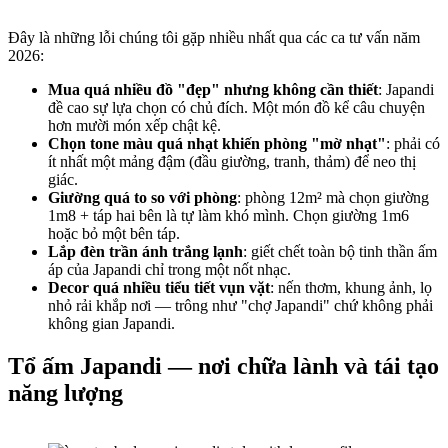
Đây là những lỗi chúng tôi gặp nhiều nhất qua các ca tư vấn năm
2026:
Mua quá nhiều đồ "đẹp" nhưng không cần thiết
: Japandi
đề cao sự lựa chọn có chủ đích. Một món đồ kể câu chuyện
hơn mười món xếp chật kệ.
Chọn tone màu quá nhạt khiến phòng "mờ nhạt"
: phải có
ít nhất một mảng đậm (đầu giường, tranh, thảm) để neo thị
giác.
Giường quá to so với phòng
: phòng 12m² mà chọn giường
1m8 + táp hai bên là tự làm khó mình. Chọn giường 1m6
hoặc bỏ một bên táp.
Lắp đèn trần ánh trắng lạnh
: giết chết toàn bộ tinh thần ấm
áp của Japandi chỉ trong một nốt nhạc.
Decor quá nhiều tiểu tiết vụn vặt
: nến thơm, khung ảnh, lọ
nhỏ rải khắp nơi — trông như "chợ Japandi" chứ không phải
không gian Japandi.
Tổ ấm Japandi — nơi chữa lành và tái tạo
năng lượng