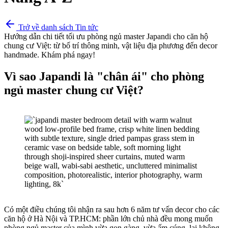
Trở về danh sách Tin tức
Hướng dẫn chi tiết tối ưu phòng ngủ master Japandi cho căn hộ
chung cư Việt: từ bố trí thông minh, vật liệu địa phương đến decor
handmade. Khám phá ngay!
Vì sao Japandi là "chân ái" cho phòng
ngủ master chung cư Việt?
Có một điều chúng tôi nhận ra sau hơn 6 năm tư vấn decor cho các
căn hộ ở Hà Nội và TP.HCM: phần lớn chủ nhà đều mong muốn
phòng ngủ master của mình vừa gọn gàng, vừa ấm cúng, lại không