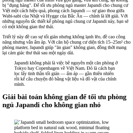
bị "đụng hàng". Để tối ưu phòng ngủ master Japandi cho chung cư
Việt một cách hiệu quả, phong cách Japandi — sự giao thoa giữa
Wabi-sabi của Nhật và Hygge của Bắc Âu — chính là lời giải. Với
những nguyên tắc thiết kế phòng ngủ chung cư Japandi này, bạn sẽ
có một không gian thư thái.
Triết lý này đề cao sự tối giản nhưng không lạnh lẽo, đề cao công
năng nhưng vẫn ấm áp. Với căn hộ chung cư diện tích 15–25m² cho
phòng master, Japandi giúp "ăn gian" không gian, đồng thời mang
lại cảm giác thư thái sau một ngày dài.
Japandi không phải là việc bê nguyên một căn phòng ở
Tokyo hay Copenhagen về Việt Nam. Đó là cách bạn
lọc lấy tinh thần tối giản — ấm áp — gần thiên nhiên
rồi kể câu chuyện đó bằng vật liệu và đồ vật của chính
mình.
Giải bài toán không gian để tối ưu phòng
ngủ Japandi cho không gian nhỏ