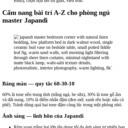
Bình), chọn họa tiết tối giản, viền trơn.
Cẩm nang bài trí A-Z cho phòng ngủ
master Japandi
Bảng màu — quy tắc 60-30-10
60% là tone nền trung tính (trắng ngà, be sữa), 30% là tone gỗ ấm
và đất nung, 10% là điểm nhấn đậm (đen mờ, xanh rêu hoặc nâu cà
phê). Tránh dùng quá hai tone đậm cùng lúc trong một phòng nhỏ.
Ánh sáng — linh hồn của Japandi
Rèm voan trắng hai lớp tận dụng tối đa ánh sáng tự nhiên ban