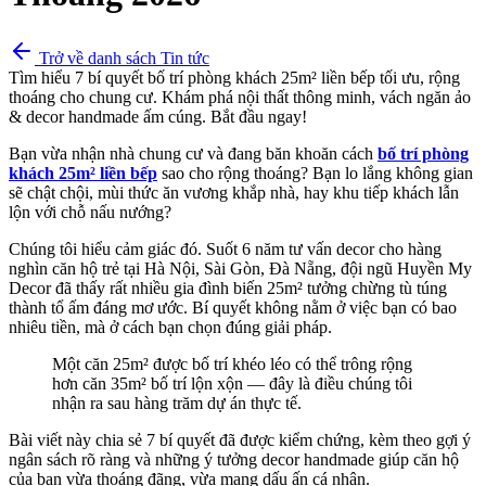
Trở về danh sách Tin tức
Tìm hiểu 7 bí quyết bố trí phòng khách 25m² liền bếp tối ưu, rộng
thoáng cho chung cư. Khám phá nội thất thông minh, vách ngăn ảo
& decor handmade ấm cúng. Bắt đầu ngay!
Bạn vừa nhận nhà chung cư và đang băn khoăn cách
bố trí phòng
khách 25m² liền bếp
sao cho rộng thoáng? Bạn lo lắng không gian
sẽ chật chội, mùi thức ăn vương khắp nhà, hay khu tiếp khách lẫn
lộn với chỗ nấu nướng?
Chúng tôi hiểu cảm giác đó. Suốt 6 năm tư vấn decor cho hàng
nghìn căn hộ trẻ tại Hà Nội, Sài Gòn, Đà Nẵng, đội ngũ Huyền My
Decor đã thấy rất nhiều gia đình biến 25m² tưởng chừng tù túng
thành tổ ấm đáng mơ ước. Bí quyết không nằm ở việc bạn có bao
nhiêu tiền, mà ở cách bạn chọn đúng giải pháp.
Một căn 25m² được bố trí khéo léo có thể trông rộng
hơn căn 35m² bố trí lộn xộn — đây là điều chúng tôi
nhận ra sau hàng trăm dự án thực tế.
Bài viết này chia sẻ 7 bí quyết đã được kiểm chứng, kèm theo gợi ý
ngân sách rõ ràng và những ý tưởng decor handmade giúp căn hộ
của bạn vừa thoáng đãng, vừa mang dấu ấn cá nhân.