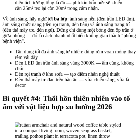
diện tích tường tổng là đủ — phủ kín bốn bức sẽ khiến
căn 25m² teo lại còn 20m² trong cảm nhận.
Về ánh sáng, hãy nghĩ tới
ba lớp
: ánh sáng nền (đèn trần LED âm),
ánh sáng chức năng (đèn rọi tranh, đèn bàn) và ánh sáng trang trí
(đèn thả mây tre, đèn ngủ). Đừng chỉ dùng một bóng đèn ốp trần ở
giữa phòng — đó là cách nhanh nhất biến không gian thành "phòng
bệnh viện".
Tận dụng tối đa ánh sáng tự nhiên: dùng rèm voan mỏng thay
rèm vải dày
Đèn LED âm trần ánh sáng vàng 3000K — ấm cúng, không
chói
Đèn rọi tranh ở khu sofa — tạo điểm nhấn nghệ thuật
Đèn thả mây tre đan trên bàn ăn — vừa chiếu sáng, vừa là
decor
Bí quyết #4: Thổi hồn thiên nhiên vào tổ
ấm với vật liệu hợp xu hướng 2026