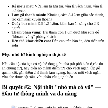
Kệ mở 2 mặt:
Vừa làm tủ lưu trữ, vừa là vách ngăn, vừa là
nơi decor
Lam gỗ thanh mảnh:
Khoảng cách 8-12cm giữa các thanh,
tạo cảm giác xuyên thoáng
Quầy bar mini:
Dài 1.2-1.6m, kiêm bàn ăn sáng cho 2-3
người
Thảm phân vùng:
Trải thảm tròn 1.6m dưới khu sofa để
"khoanh vùng" phòng khách
Đèn thả khác chiều cao:
Đèn cao trên bàn ăn, đèn thấp trên
sofa
Mẹo nhỏ từ kinh nghiệm thực tế
Nếu căn hộ của bạn có cột bê tông giữa nhà (rất phổ biến ở các dự
án chung cư), hãy biến nó thành điểm tựa cho vách ngăn. Ốp gỗ
quanh cột, gắn thêm 2-3 thanh lam ngang, bạn có một vách ngăn
vừa che được cột xấu, vừa phân vùng tự nhiên.
Bí quyết #2: Nội thất "nhỏ mà có võ" —
Đầu tư thông minh và đa năng