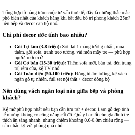
Tổng hợp từ hàng trăm cuộc tư vấn thực tế, đây là những thắc mắc
phổ biến nhất của khách hàng khi bắt đầu bố trí phòng khách 25m²
liền bếp và decor căn hộ nhỏ.
Chi phí decor ước tính bao nhiêu?
Gói Tự làm (3-8 triệu):
Sơn lại 1 mảng tường nhấn, mua
thảm, gối sofa, tranh treo tường, vài món mây tre — phù hợp
người mới ra ở
Gói Cơ bản (15-30 triệu):
Thêm sofa mới, bàn trà, đèn trang
trí, rèm cửa, kệ TV nhỏ
Gói Toàn diện (50-100 triệu):
Đóng tủ âm tường, kệ vách
ngăn gỗ tự nhiên, full set nội thất + decor đồng bộ
Nên dùng vách ngăn loại nào giữa bếp và phòng
khách?
Kệ mở phù hợp nhất nếu bạn cần lưu trữ + decor. Lam gỗ đẹp tinh
tế nhưng không có công năng cất đồ. Quầy bar tốt cho gia đình trẻ
thích ăn sáng nhanh, nhưng chiếm khoảng 0.6-0.8m chiều rộng —
cân nhắc kỹ với phòng quá nhỏ.