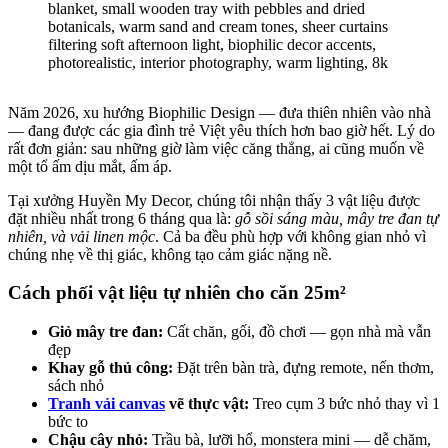
Năm 2026, xu hướng Biophilic Design — đưa thiên nhiên vào nhà
— đang được các gia đình trẻ Việt yêu thích hơn bao giờ hết. Lý do
rất đơn giản: sau những giờ làm việc căng thẳng, ai cũng muốn về
một tổ ấm dịu mắt, ấm áp.
Tại xưởng Huyền My Decor, chúng tôi nhận thấy 3 vật liệu được
đặt nhiều nhất trong 6 tháng qua là:
gỗ sồi sáng màu, mây tre đan tự
nhiên, và vải linen mộc
. Cả ba đều phù hợp với không gian nhỏ vì
chúng nhẹ về thị giác, không tạo cảm giác nặng nề.
Cách phối vật liệu tự nhiên cho căn 25m²
Giỏ mây tre đan:
Cất chăn, gối, đồ chơi — gọn nhà mà vẫn
đẹp
Khay gỗ thủ công:
Đặt trên bàn trà, đựng remote, nến thơm,
sách nhỏ
Tranh vải canvas
vẽ thực vật:
Treo cụm 3 bức nhỏ thay vì 1
bức to
Chậu cây nhỏ:
Trầu bà, lưỡi hổ, monstera mini — dễ chăm,