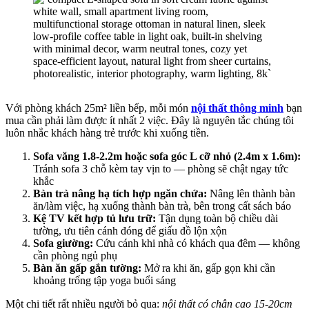
Với phòng khách 25m² liền bếp, mỗi món
nội thất thông minh
bạn
mua cần phải làm được ít nhất 2 việc. Đây là nguyên tắc chúng tôi
luôn nhắc khách hàng trẻ trước khi xuống tiền.
Sofa văng 1.8-2.2m hoặc sofa góc L cỡ nhỏ (2.4m x 1.6m):
Tránh sofa 3 chỗ kèm tay vịn to — phòng sẽ chật ngay tức
khắc
Bàn trà nâng hạ tích hợp ngăn chứa:
Nâng lên thành bàn
ăn/làm việc, hạ xuống thành bàn trà, bên trong cất sách báo
Kệ TV kết hợp tủ lưu trữ:
Tận dụng toàn bộ chiều dài
tường, ưu tiên cánh đóng để giấu đồ lộn xộn
Sofa giường:
Cứu cánh khi nhà có khách qua đêm — không
cần phòng ngủ phụ
Bàn ăn gấp gắn tường:
Mở ra khi ăn, gấp gọn khi cần
khoảng trống tập yoga buổi sáng
Một chi tiết rất nhiều người bỏ qua:
nội thất có chân cao 15-20cm