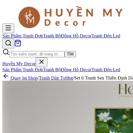
Sản Phẩm
Tranh Đơn
Tranh Bộ
Đồng Hồ Decor
Tranh Đèn Led
TÌM
Huyền My Decor
Sản Phẩm
Tranh Đơn
Tranh Bộ
Đồng Hồ Decor
Tranh Đèn Led
Quay lại Shop
/
Tranh Dán Tường
/
Set 6 Tranh Sen Thiền Định 