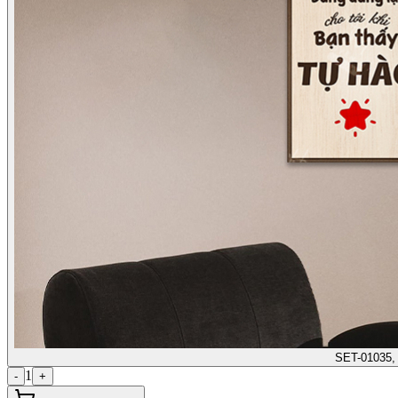
SET-01035,
1
-
+