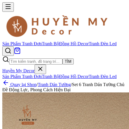
Sản Phẩm
Tranh Đơn
Tranh Bộ
Đồng Hồ Decor
Tranh Đèn Led
TÌM
Huyền My Decor
Sản Phẩm
Tranh Đơn
Tranh Bộ
Đồng Hồ Decor
Tranh Đèn Led
Quay lại Shop
/
Tranh Dán Tường
/
Set 6 Tranh Dán Tường Chủ
Đề Động Lực, Phong Cách Hiện Đại