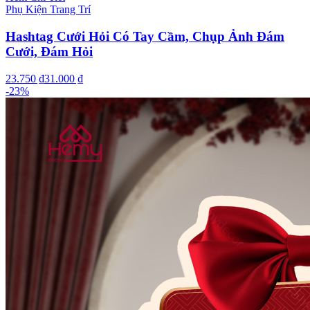
Phụ Kiện Trang Trí
Hashtag Cưới Hỏi Có Tay Cầm, Chụp Ảnh Đám
Cưới, Đám Hỏi
23.750 ₫
31.000 ₫
-
23
%