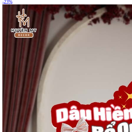
-
23
%