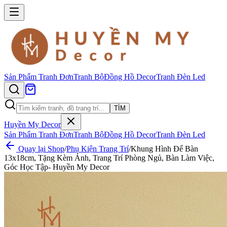
Sản Phẩm
Tranh Đơn
Tranh Bộ
Đồng Hồ Decor
Tranh Đèn Led
TÌM
Huyền My Decor
Sản Phẩm
Tranh Đơn
Tranh Bộ
Đồng Hồ Decor
Tranh Đèn Led
Quay lại Shop
/
Phụ Kiện Trang Trí
/
Khung Hình Để Bàn
13x18cm, Tặng Kèm Ảnh, Trang Trí Phòng Ngủ, Bàn Làm Việc,
Góc Học Tập- Huyền My Decor