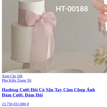
Xem Chi Tiết
Phụ Kiện Trang Trí
Hashtag Cưới Hỏi Có Sẵn Tay Cầm Chụp Ảnh
Đám Cưới, Đám Hỏi
23.750 ₫
31.000 ₫