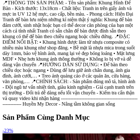
📍THÔNG TIN SẢN PHẨM: - Tên sản phẩm: Khung Hình Để
Bàn - Kích thước: 13x18cm - Chất liệu: Tranh in trên giấy ảnh và
mực in UV 12 hệ mực, cao cấp, bền màu. - Phong cách: Hiện Đại
Tranh để bàn lưu niệm những kỉ niệm thật ý nghĩa: Khung để bàn
đám cưới, sinh nhật hoặc bạn có thể decor căn phòng của bạn một
cách cá tính nhất Tranh có sẵn chân để bàn được đính sẵn theo
khung có thể để bàn theo chiều ngang hoặc chiều đứng. 📍ĐẶC
ĐIỂM NỔI BẬT: • Khung hình được làm từ nhựa composite có
nhiều màu khung như shop đăng. • Bề mặt là nhựa mica trong suốt
dày 1mm, bảo vệ hình ảnh, mang lại vẻ đẹp bóng loáng • Mặt lưng
MDF • Nhẹ hơn khung ảnh thông thường • Không lo bị vỡ và dễ
dàng vận chuyển 📍HƯỚNG DẪN SỬ DỤNG: • Để bàn theo
chiều dọc hoặc ngang • Dùng để lưu giữ ảnh chân dung, ảnh gia
đình, ảnh cưới,… • Treo ảnh quảng cáo ở các quán ăn, cửa hàng,
văn phòng,… 📍CHÍNH SÁCH: - Sản phẩm đúng mô tả, hình ảnh
- Đội ngũ tư vấn nhiệt tình, giàu kinh nghiệm - Giá cạnh tranh trên
thị trường - Đổi trả dễ dàng nếu lỗi vận chuyển - Kiểm tra cẩn thận
và quay video khi nhận hàng -------------------------------------------------
------------ Huyền My Decor - Nâng tầm không gian sống
Sản Phẩm Cùng Danh Mục
-
23
%