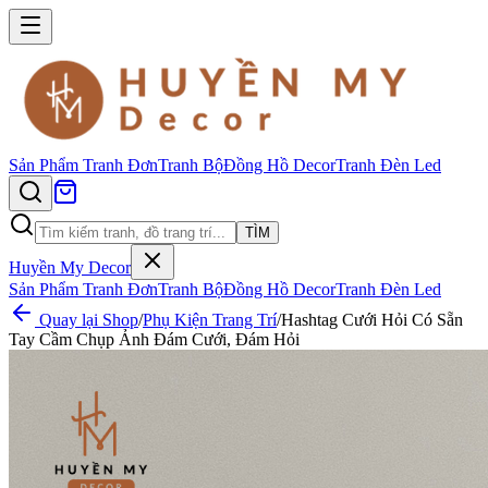
Sản Phẩm
Tranh Đơn
Tranh Bộ
Đồng Hồ Decor
Tranh Đèn Led
TÌM
Huyền My Decor
Sản Phẩm
Tranh Đơn
Tranh Bộ
Đồng Hồ Decor
Tranh Đèn Led
Quay lại Shop
/
Phụ Kiện Trang Trí
/
Hashtag Cưới Hỏi Có Sẵn
Tay Cầm Chụp Ảnh Đám Cưới, Đám Hỏi