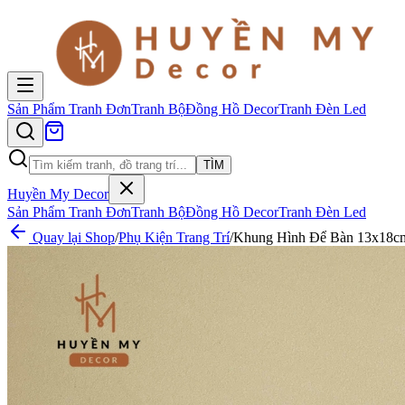
Sản Phẩm
Tranh Đơn
Tranh Bộ
Đồng Hồ Decor
Tranh Đèn Led
TÌM
Huyền My Decor
Sản Phẩm
Tranh Đơn
Tranh Bộ
Đồng Hồ Decor
Tranh Đèn Led
Quay lại Shop
/
Phụ Kiện Trang Trí
/
Khung Hình Để Bàn 13x18cm