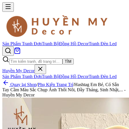
Sản Phẩm
Tranh Đơn
Tranh Bộ
Đồng Hồ Decor
Tranh Đèn Led
TÌM
Huyền My Decor
Sản Phẩm
Tranh Đơn
Tranh Bộ
Đồng Hồ Decor
Tranh Đèn Led
Quay lại Shop
/
Phụ Kiện Trang Trí
/
Hashtag Em Bé, Có Sẵn
Tay Cầm Màu Sắc Chụp Ảnh Thôi Nôi, Đầy Tháng, Sinh Nhật,... -
Huyền My Decor