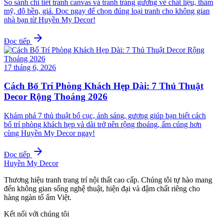
So sánh chi tiết tranh canvas và tranh tráng gương về chất liệu, thẩm
mỹ, độ bền, giá. Đọc ngay để chọn đúng loại tranh cho không gian
nhà bạn từ Huyền My Decor!
Đọc tiếp
17 tháng 6, 2026
Cách Bố Trí Phòng Khách Hẹp Dài: 7 Thủ Thuật
Decor Rộng Thoáng 2026
Khám phá 7 thủ thuật bố cục, ánh sáng, gương giúp bạn biết cách
bố trí phòng khách hẹp và dài trở nên rộng thoáng, ấm cúng hơn
cùng Huyền My Decor ngay!
Đọc tiếp
Huyền My Decor
Thương hiệu tranh trang trí nội thất cao cấp. Chúng tôi tự hào mang
đến không gian sống nghệ thuật, hiện đại và đậm chất riêng cho
hàng ngàn tổ ấm Việt.
Kết nối với chúng tôi