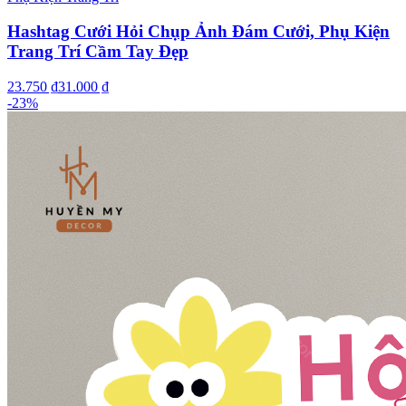
Hashtag Cưới Hỏi Chụp Ảnh Đám Cưới, Phụ Kiện
Trang Trí Cầm Tay Đẹp
23.750 ₫
31.000 ₫
-
23
%