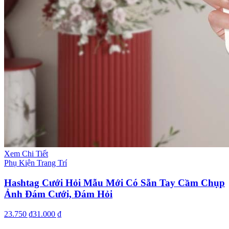
Xem Chi Tiết
Phụ Kiện Trang Trí
Hashtag Cưới Hỏi Mẫu Mới Có Sẵn Tay Cầm Chụp
Ảnh Đám Cưới, Đám Hỏi
23.750 ₫
31.000 ₫