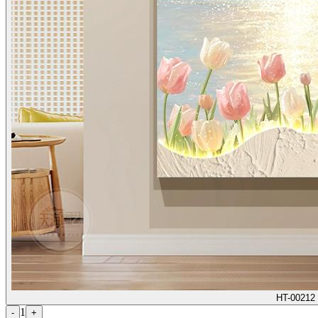
HT-00212
1
-
+