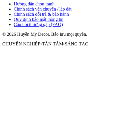
Hướng dẫn chọn tranh
Chính sách vận chuyển / lắp đặt
Chính sách đổi trả & bảo hành
Quy định bảo mật thông tin
Câu hỏi thường gặp (FAQ)
©
2026
Huyền My Decor
. Bảo lưu mọi quyền.
CHUYÊN NGHIỆP
•
TẬN TÂM
•
SÁNG TẠO