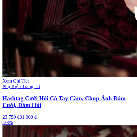
Xem Chi Tiết
Phụ Kiện Trang Trí
Hashtag Cưới Hỏi Có Tay Cầm, Chụp Ảnh Đám
Cưới, Đám Hỏi
23.750 ₫
31.000 ₫
-
23
%