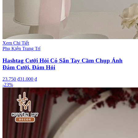
Xem Chi Tiết
Phụ Kiện Trang Trí
Hashtag Cưới Hỏi Có Sẵn Tay Cầm Chụp Ảnh
Đám Cưới, Đám Hỏi
23.750 ₫
31.000 ₫
-
23
%