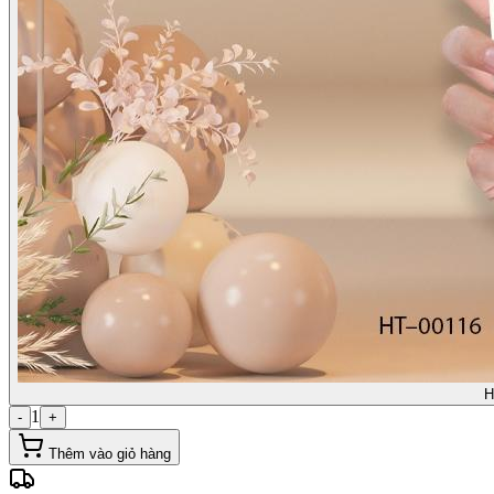
H
1
-
+
Thêm vào giỏ hàng