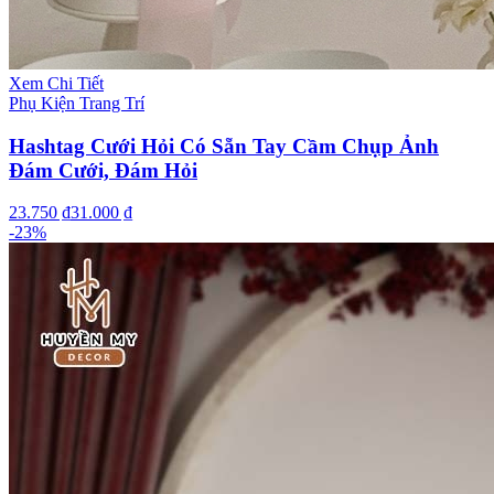
Xem Chi Tiết
Phụ Kiện Trang Trí
Hashtag Cưới Hỏi Có Sẵn Tay Cầm Chụp Ảnh
Đám Cưới, Đám Hỏi
23.750 ₫
31.000 ₫
-
23
%