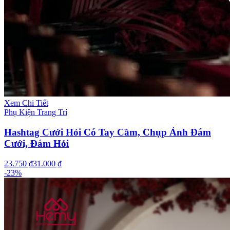
Xem Chi Tiết
Phụ Kiện Trang Trí
Hashtag Cưới Hỏi Có Tay Cầm, Chụp Ảnh Đám
Cưới, Đám Hỏi
23.750 ₫
31.000 ₫
-
23
%