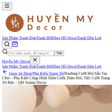
Sản Phẩm
Tranh Đơn
Tranh Bộ
Đồng Hồ Decor
Tranh Đèn Led
TÌM
Huyền My Decor
Sản Phẩm
Tranh Đơn
Tranh Bộ
Đồng Hồ Decor
Tranh Đèn Led
Quay lại Shop
/
Phụ Kiện Trang Trí
/
Hashtag Cưới Hỏi Sẵn Tay
Cầm – Phụ Kiện Chụp Hình Đám Cưới, Đám Hỏi, Tiệc Cưới Trang
Trí Bàn – QH Anime Decor