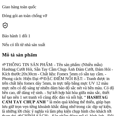
Giao hàng toàn quốc
Đóng gói an toàn chống vỡ
Bảo hành 1 đổi 1
Nếu có lỗi từ nhà sản xuất
Mô tả sản phẩm
🌱THÔNG TIN SẢN PHẨM: - Tên sản phẩm: (Nhiều mẫu)
Hashtag Cưới Hỏi, Sẵn Tay Cầm Chụp Ảnh Đám Cưới, Đám Hỏi -
Kích thước:20x30cm - Chất liệu: Fomex 5mm có sẵn tay cầm. -
Phong cách: Hiện Đại 🌱ĐẶC ĐIỂM NỔI BẬT: - Tranh được in
trên chất liệu fomex dày 5mm, in trực tiếp bằng mực UV 12 màu
mực nên có độ sáng tự nhiên đảm bảo độ sắc nét và bền màu. Có độ
bền cao, dễ dàng vệ sinh. - Sự kết hợp hài hòa giữa màu sắc, thiết
kế tạo nên 1 set tranh vô cùng độc đáo và nổi bật. “ 𝐇𝐀𝐒𝐇𝐓𝐀𝐆
𝐂𝐀̂̀𝐌 𝐓𝐀𝐘 𝐂𝐇𝐔̣𝐏 𝐀̉𝐍𝐇 ” là món quà không thể thiếu, giúp bạn
lưu giữ trọn vẹn từng khoảnh khắc đáng nhớ trong các dịp sự kiện,
là những lời chúc ý nghĩa và làm phụ kiện chụp hình cho khách tới
tham dự. 🌱CHÍNH SÁCH: - Sản phẩm đúng mô tả, hình ảnh - Đội