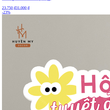
23.750 ₫
31.000 ₫
-
23
%