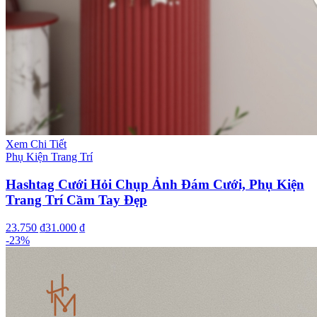
Xem Chi Tiết
Phụ Kiện Trang Trí
Hashtag Cưới Hỏi Chụp Ảnh Đám Cưới, Phụ Kiện
Trang Trí Cầm Tay Đẹp
23.750 ₫
31.000 ₫
-
23
%