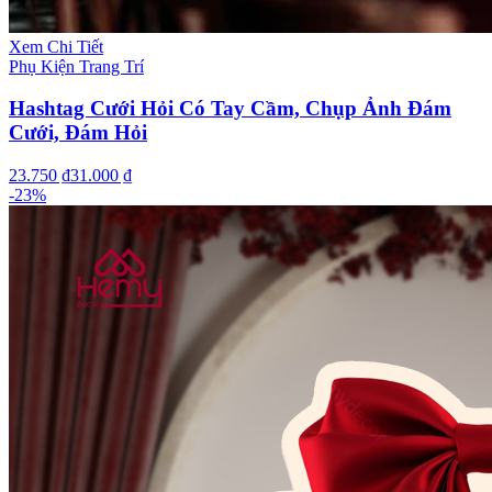
Xem Chi Tiết
Phụ Kiện Trang Trí
Hashtag Cưới Hỏi Có Tay Cầm, Chụp Ảnh Đám
Cưới, Đám Hỏi
23.750 ₫
31.000 ₫
-
23
%