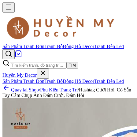
Sản Phẩm
Tranh Đơn
Tranh Bộ
Đồng Hồ Decor
Tranh Đèn Led
TÌM
Huyền My Decor
Sản Phẩm
Tranh Đơn
Tranh Bộ
Đồng Hồ Decor
Tranh Đèn Led
Quay lại Shop
/
Phụ Kiện Trang Trí
/
Hashtag Cưới Hỏi, Có Sẵn
Tay Cầm Chụp Ảnh Đám Cưới, Đám Hỏi