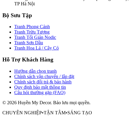
TP Hà Nội
Bộ Sưu Tập
Tranh Phong Cảnh
Tranh Trừu Tượng
Tranh Tối Giản Nodic
Tranh Sơn Dầu
Tranh Hoa Lá / Cây Cỏ
Hỗ Trợ Khách Hàng
Hướng dẫn chọn tranh
Chính sách vận chuyển / lắp đặt
Chính sách đổi trả & bảo hành
Quy định bảo mật thông tin
Câu hỏi thường gặp (FAQ)
©
2026
Huyền My Decor
. Bảo lưu mọi quyền.
CHUYÊN NGHIỆP
•
TẬN TÂM
•
SÁNG TẠO