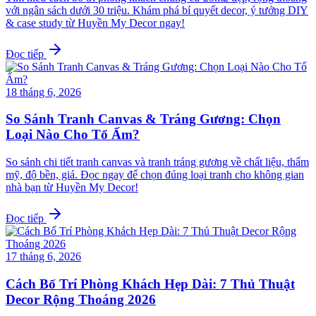
với ngân sách dưới 30 triệu. Khám phá bí quyết decor, ý tưởng DIY
& case study từ Huyền My Decor ngay!
Đọc tiếp
18 tháng 6, 2026
So Sánh Tranh Canvas & Tráng Gương: Chọn
Loại Nào Cho Tổ Ấm?
So sánh chi tiết tranh canvas và tranh tráng gương về chất liệu, thẩm
mỹ, độ bền, giá. Đọc ngay để chọn đúng loại tranh cho không gian
nhà bạn từ Huyền My Decor!
Đọc tiếp
17 tháng 6, 2026
Cách Bố Trí Phòng Khách Hẹp Dài: 7 Thủ Thuật
Decor Rộng Thoáng 2026