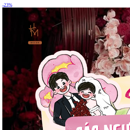
-
23
%