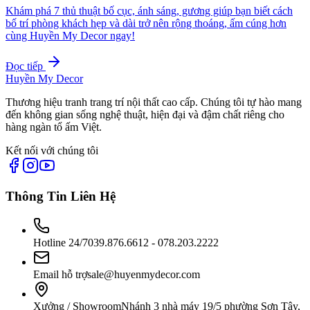
Khám phá 7 thủ thuật bố cục, ánh sáng, gương giúp bạn biết cách
bố trí phòng khách hẹp và dài trở nên rộng thoáng, ấm cúng hơn
cùng Huyền My Decor ngay!
Đọc tiếp
Huyền My Decor
Thương hiệu tranh trang trí nội thất cao cấp. Chúng tôi tự hào mang
đến không gian sống nghệ thuật, hiện đại và đậm chất riêng cho
hàng ngàn tổ ấm Việt.
Kết nối với chúng tôi
Thông Tin Liên Hệ
Hotline 24/7
039.876.6612 - 078.203.2222
Email hỗ trợ
sale@huyenmydecor.com
Xưởng / Showroom
Nhánh 3 nhà máy 19/5 phường Sơn Tây,