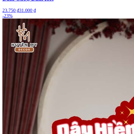
23.750 ₫
31.000 ₫
-
23
%