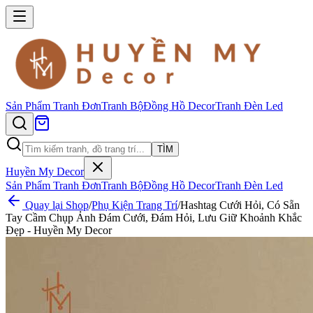
Sản Phẩm
Tranh Đơn
Tranh Bộ
Đồng Hồ Decor
Tranh Đèn Led
TÌM
Huyền My Decor
Sản Phẩm
Tranh Đơn
Tranh Bộ
Đồng Hồ Decor
Tranh Đèn Led
Quay lại Shop
/
Phụ Kiện Trang Trí
/
Hashtag Cưới Hỏi, Có Sẵn
Tay Cầm Chụp Ảnh Đám Cưới, Đám Hỏi, Lưu Giữ Khoảnh Khắc
Đẹp - Huyền My Decor