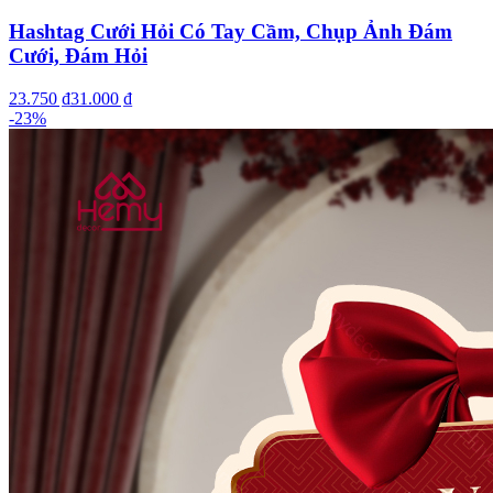
Hashtag Cưới Hỏi Có Tay Cầm, Chụp Ảnh Đám
Cưới, Đám Hỏi
23.750 ₫
31.000 ₫
-
23
%