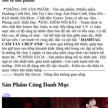
Mô tả sản phẩm
📍THÔNG TIN SẢN PHẨM: - Tên sản phẩm: (Nhiều mẫu)
Hashtag Cưới Hỏi, Sẵn Tay Cầm Chụp Ảnh Đám Cưới, Đám Hỏi -
Kích thước:20x30cm - Chất liệu: Fomex 5mm có sẵn tay cầm. -
Phong cách: Hiện Đại 📍ĐẶC ĐIỂM NỔI BẬT: - Tranh được in
trên chất liệu fomex dày 5mm, in trực tiếp bằng mực UV 12 màu
mực nên có độ sáng tự nhiên đảm bảo độ sắc nét và bền màu. Có độ
bền cao, dễ dàng vệ sinh. - Sự kết hợp hài hòa giữa màu sắc, thiết
kế tạo nên 1 set tranh vô cùng độc đáo và nổi bật. “ 𝐇𝐀𝐒𝐇𝐓𝐀𝐆
𝐂𝐀̂̀𝐌 𝐓𝐀𝐘 𝐂𝐇𝐔̣𝐏 𝐀̉𝐍𝐇 ” là món quà không thể thiếu, giúp bạn
lưu giữ trọn vẹn từng khoảnh khắc đáng nhớ trong các dịp sự kiện,
là những lời chúc ý nghĩa và làm phụ kiện chụp hình cho khách tới
tham dự. 📍CHÍNH SÁCH: - Sản phẩm đúng mô tả, hình ảnh - Đội
ngũ tư vấn nhiệt tình, giàu kinh nghiệm - Giá cạnh tranh trên thị
trường - Đổi trả dễ dàng nếu lỗi vận chuyển - Kiểm tra cẩn thận và
quay video khi nhận hàng ----------------------------------------------------
--------- Huyền My Decor - Nâng tầm không gian sống
Sản Phẩm Cùng Danh Mục
-
23
%