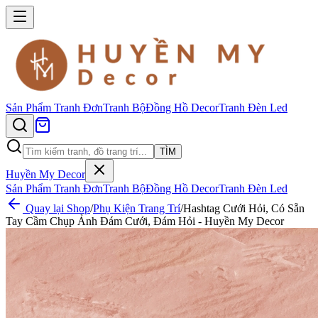
Sản Phẩm
Tranh Đơn
Tranh Bộ
Đồng Hồ Decor
Tranh Đèn Led
TÌM
Huyền My Decor
Sản Phẩm
Tranh Đơn
Tranh Bộ
Đồng Hồ Decor
Tranh Đèn Led
Quay lại Shop
/
Phụ Kiện Trang Trí
/
Hashtag Cưới Hỏi, Có Sẵn
Tay Cầm Chụp Ảnh Đám Cưới, Đám Hỏi - Huyền My Decor