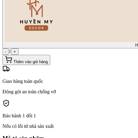
H
1
-
+
Thêm vào giỏ hàng
Giao hàng toàn quốc
Đóng gói an toàn chống vỡ
Bảo hành 1 đổi 1
Nếu có lỗi từ nhà sản xuất