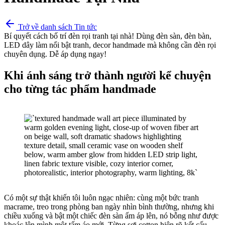
Trở về danh sách Tin tức
Bí quyết cách bố trí đèn rọi tranh tại nhà! Dùng đèn sàn, đèn bàn,
LED dây làm nổi bật tranh, decor handmade mà không cần đèn rọi
chuyên dụng. Dễ áp dụng ngay!
Khi ánh sáng trở thành người kể chuyện
cho từng tác phẩm handmade
Có một sự thật khiến tôi luôn ngạc nhiên: cùng một bức tranh
macrame, treo trong phòng ban ngày nhìn bình thường, nhưng khi
chiều xuống và bật một chiếc đèn sàn ấm áp lên, nó bỗng như được
khoác lên mình một tấm áo mới. Từng sợi cotton hiện rõ kết cấu,