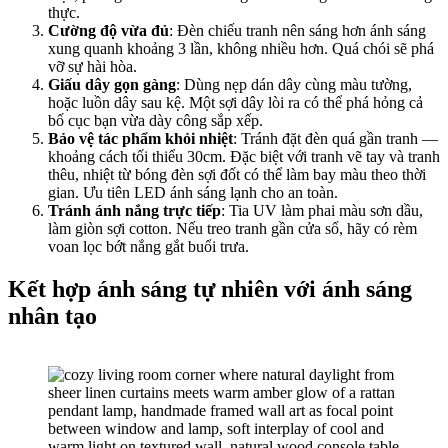
thực.
Cường độ vừa đủ
: Đèn chiếu tranh nên sáng hơn ánh sáng
xung quanh khoảng 3 lần, không nhiều hơn. Quá chói sẽ phá
vỡ sự hài hòa.
Giấu dây gọn gàng
: Dùng nẹp dán dây cùng màu tường,
hoặc luồn dây sau kệ. Một sợi dây lòi ra có thể phá hỏng cả
bố cục bạn vừa dày công sắp xếp.
Bảo vệ tác phẩm khỏi nhiệt
: Tránh đặt đèn quá gần tranh —
khoảng cách tối thiểu 30cm. Đặc biệt với tranh vẽ tay và tranh
thêu, nhiệt từ bóng đèn sợi đốt có thể làm bay màu theo thời
gian. Ưu tiên LED ánh sáng lạnh cho an toàn.
Tránh ánh nắng trực tiếp
: Tia UV làm phai màu sơn dầu,
làm giòn sợi cotton. Nếu treo tranh gần cửa sổ, hãy có rèm
voan lọc bớt nắng gắt buổi trưa.
Kết hợp ánh sáng tự nhiên với ánh sáng
nhân tạo