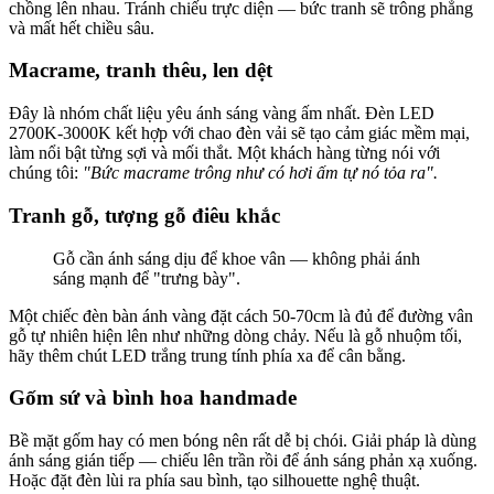
chồng lên nhau. Tránh chiếu trực diện — bức tranh sẽ trông phẳng
và mất hết chiều sâu.
Macrame, tranh thêu, len dệt
Đây là nhóm chất liệu yêu ánh sáng vàng ấm nhất. Đèn LED
2700K-3000K kết hợp với chao đèn vải sẽ tạo cảm giác mềm mại,
làm nổi bật từng sợi và mối thắt. Một khách hàng từng nói với
chúng tôi:
"Bức macrame trông như có hơi ấm tự nó tỏa ra".
Tranh gỗ, tượng gỗ điêu khắc
Gỗ cần ánh sáng dịu để khoe vân — không phải ánh
sáng mạnh để "trưng bày".
Một chiếc đèn bàn ánh vàng đặt cách 50-70cm là đủ để đường vân
gỗ tự nhiên hiện lên như những dòng chảy. Nếu là gỗ nhuộm tối,
hãy thêm chút LED trắng trung tính phía xa để cân bằng.
Gốm sứ và bình hoa handmade
Bề mặt gốm hay có men bóng nên rất dễ bị chói. Giải pháp là dùng
ánh sáng gián tiếp — chiếu lên trần rồi để ánh sáng phản xạ xuống.
Hoặc đặt đèn lùi ra phía sau bình, tạo silhouette nghệ thuật.