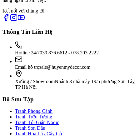
hàng ngàn tổ ấm Việt.
Kết nối với chúng tôi
Thông Tin Liên Hệ
Hotline 24/7
039.876.6612 - 078.203.2222
Email hỗ trợ
sale@huyenmydecor.com
Xưởng / Showroom
Nhánh 3 nhà máy 19/5 phường Sơn Tây,
TP Hà Nội
Bộ Sưu Tập
Tranh Phong Cảnh
Tranh Trừu Tượng
Tranh Tối Giản Nodic
Tranh Sơn Dầu
Tranh Hoa Lá / Cây Cỏ