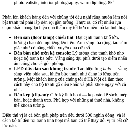
Phần lớn khách hàng đến với chúng tôi đều nghĩ rằng muốn làm nổi
bật tranh thì phải lắp đèn rọi gắn tường. Thực ra, có rất nhiều lựa
chọn khác mang lại hiệu quả thẩm mỹ tốt hơn nhiều mà lại linh hoạt:
Đèn sàn (floor lamp) chiếu hắt
: Đặt cạnh tranh khổ lớn,
hướng chao đèn nghiêng lên trên. Ánh sáng tỏa rộng, tạo cảm
giác như có nắng chiều xuyên qua cửa sổ.
Đèn bàn nhỏ trên kệ console
: Lý tưởng cho tranh khổ nhỏ
hoặc bộ tranh ba bức. Vầng sáng dịu phía dưới tạo điểm nhấn
ấm cúng cho cả góc phòng.
LED dây dán sau khung tranh
: Tạo hiệu ứng
halo
— vầng
sáng viền phía sau, khiến bức tranh như đang lơ lửng trên
tường. Một khách hàng của chúng tôi ở Hà Nội đã làm theo
cách này cho bộ tranh gỗ điêu khắc và phải khoe ngay với cả
nhà.
Đèn kẹp (clip-on)
: Cực kỳ linh hoạt — kẹp vào kệ sách, mép
bàn, hoặc thanh treo. Phù hợp với những ai thuê nhà, không
thể khoan tường.
Điều thú vị là cả bốn giải pháp trên đều dưới 500 nghìn đồng, và là
cách bố trí đèn rọi tranh linh hoạt mà bạn có thể thay đổi vị trí bất cứ
lúc nào.