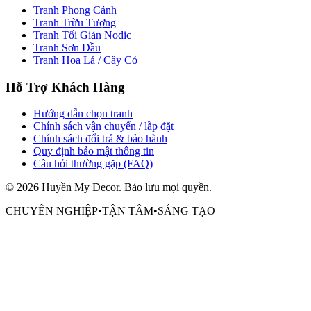
Tranh Phong Cảnh
Tranh Trừu Tượng
Tranh Tối Giản Nodic
Tranh Sơn Dầu
Tranh Hoa Lá / Cây Cỏ
Hỗ Trợ Khách Hàng
Hướng dẫn chọn tranh
Chính sách vận chuyển / lắp đặt
Chính sách đổi trả & bảo hành
Quy định bảo mật thông tin
Câu hỏi thường gặp (FAQ)
©
2026
Huyền My Decor
. Bảo lưu mọi quyền.
CHUYÊN NGHIỆP
•
TẬN TÂM
•
SÁNG TẠO