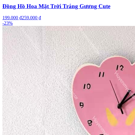
Đồng Hồ Hoa Mặt Trời Tráng Gương Cute
199.000 ₫
259.000 ₫
-
23
%