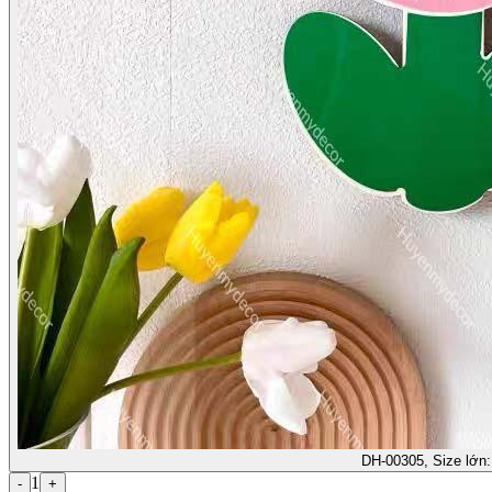
DH-00305, Size lớn
1
-
+