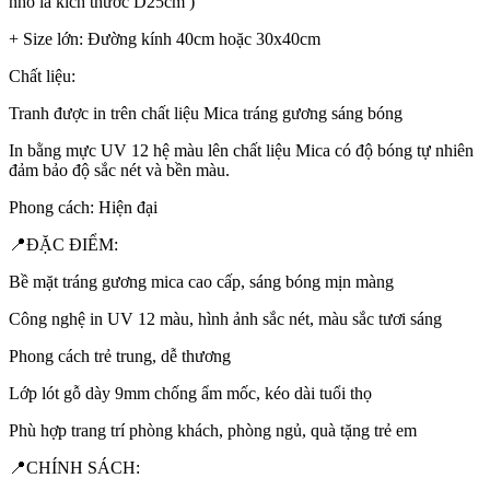
nhỏ là kích thước D25cm )
+ Size lớn: Đường kính 40cm hoặc 30x40cm
Chất liệu:
Tranh được in trên chất liệu Mica tráng gương sáng bóng
In bằng mực UV 12 hệ màu lên chất liệu Mica có độ bóng tự nhiên
đảm bảo độ sắc nét và bền màu.
Phong cách: Hiện đại
📍ĐẶC ĐIỂM:
Bề mặt tráng gương mica cao cấp, sáng bóng mịn màng
Công nghệ in UV 12 màu, hình ảnh sắc nét, màu sắc tươi sáng
Phong cách trẻ trung, dễ thương
Lớp lót gỗ dày 9mm chống ẩm mốc, kéo dài tuổi thọ
Phù hợp trang trí phòng khách, phòng ngủ, quà tặng trẻ em
📍CHÍNH SÁCH: