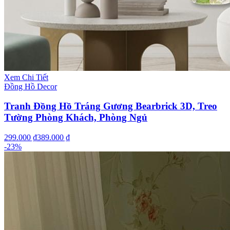
Xem Chi Tiết
Đồng Hồ Decor
Tranh Đồng Hồ Tráng Gương Bearbrick 3D, Treo
Tường Phòng Khách, Phòng Ngủ
299.000 ₫
389.000 ₫
-
23
%