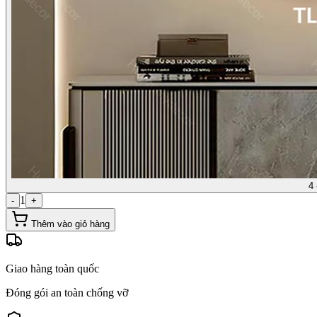
4 
1
-
+
Thêm vào giỏ hàng
Giao hàng toàn quốc
Đóng gói an toàn chống vỡ