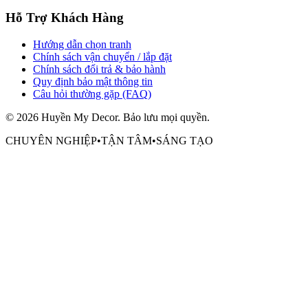
Hỗ Trợ Khách Hàng
Hướng dẫn chọn tranh
Chính sách vận chuyển / lắp đặt
Chính sách đổi trả & bảo hành
Quy định bảo mật thông tin
Câu hỏi thường gặp (FAQ)
©
2026
Huyền My Decor
. Bảo lưu mọi quyền.
CHUYÊN NGHIỆP
•
TẬN TÂM
•
SÁNG TẠO