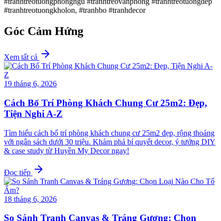
#tranhtreotuongphongngu #tranhtreovanphong #tranhtreotuongdep
#tranhtreotuongkholon, #tranhbo #tranhdecor
Góc Cảm Hứng
Xem tất cả
19 tháng 6, 2026
Cách Bố Trí Phòng Khách Chung Cư 25m2: Đẹp,
Tiện Nghi A-Z
Tìm hiểu cách bố trí phòng khách chung cư 25m2 đẹp, rộng thoáng
với ngân sách dưới 30 triệu. Khám phá bí quyết decor, ý tưởng DIY
& case study từ Huyền My Decor ngay!
Đọc tiếp
18 tháng 6, 2026
So Sánh Tranh Canvas & Tráng Gương: Chọn