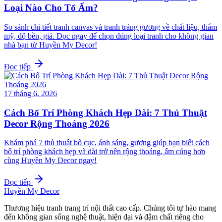
Loại Nào Cho Tổ Ấm?
So sánh chi tiết tranh canvas và tranh tráng gương về chất liệu, thẩm
mỹ, độ bền, giá. Đọc ngay để chọn đúng loại tranh cho không gian
nhà bạn từ Huyền My Decor!
Đọc tiếp
17 tháng 6, 2026
Cách Bố Trí Phòng Khách Hẹp Dài: 7 Thủ Thuật
Decor Rộng Thoáng 2026
Khám phá 7 thủ thuật bố cục, ánh sáng, gương giúp bạn biết cách
bố trí phòng khách hẹp và dài trở nên rộng thoáng, ấm cúng hơn
cùng Huyền My Decor ngay!
Đọc tiếp
Huyền My Decor
Thương hiệu tranh trang trí nội thất cao cấp. Chúng tôi tự hào mang
đến không gian sống nghệ thuật, hiện đại và đậm chất riêng cho