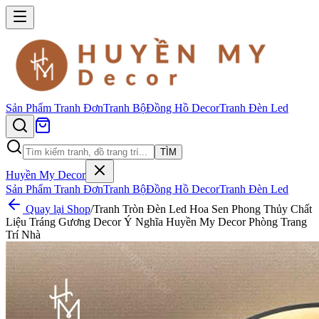
Sản Phẩm
Tranh Đơn
Tranh Bộ
Đồng Hồ Decor
Tranh Đèn Led
TÌM
Huyền My Decor
Sản Phẩm
Tranh Đơn
Tranh Bộ
Đồng Hồ Decor
Tranh Đèn Led
Quay lại Shop
/
Tranh Tròn Đèn Led Hoa Sen Phong Thủy Chất
Liệu Tráng Gương Decor Ý Nghĩa Huyền My Decor Phòng Trang
Trí Nhà