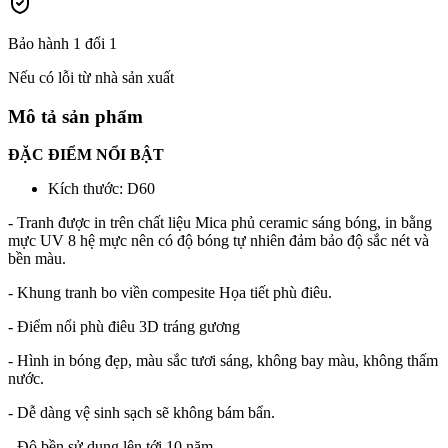
Bảo hành 1 đổi 1
Nếu có lỗi từ nhà sản xuất
Mô tả sản phẩm
ĐẶC ĐIỂM NỔI BẬT
Kích thước: D60
- Tranh được in trên chất liệu Mica phủ ceramic sáng bóng, in bằng
mực UV 8 hệ mực nên có độ bóng tự nhiên đảm bảo độ sắc nét và
bền màu.
- Khung tranh bo viền compesite Họa tiết phù điêu.
- Điểm nổi phù điêu 3D tráng gương
- Hình in bóng đẹp, màu sắc tươi sáng, không bay màu, không thấm
nước️.
- Dễ dàng vệ sinh sạch sẽ không bám bẩn.
- Độ bền sử dụng lên tới 10 năm.