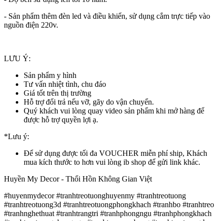
- Sản phẩm thêm đèn led và điều khiển, sử dụng cắm trực tiếp vào
nguồn điện 220v.​​​​​​
LƯU Ý:
Sản phẩm y hình
Tư vấn nhiệt tình, chu đáo
Giá tốt trên thị trường
Hỗ trợ đổi trả nếu vỡ, gãy do vận chuyển.
Quý khách vui lòng quay video sản phẩm khi mở hàng để
được hỗ trợ quyền lợi ạ.
*Lưu ý:
Để sử dụng được tối đa VOUCHER miễn phí ship, Khách
mua kích thước to hơn vui lòng ib shop để gửi link khác.
Huyền My Decor - Thổi Hồn Không Gian Việt
#huyenmydecor #tranhtreotuonghuyenmy #tranhtreotuong
#tranhtreotuong3d #tranhtreotuongphongkhach #tranhbo #tranhtreo
#tranhnghethuat #tranhtrangtri #tranhphongngu #tranhphongkhach