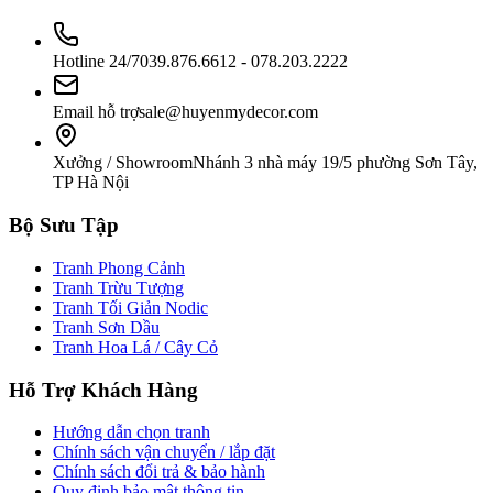
Hotline 24/7
039.876.6612 - 078.203.2222
Email hỗ trợ
sale@huyenmydecor.com
Xưởng / Showroom
Nhánh 3 nhà máy 19/5 phường Sơn Tây,
TP Hà Nội
Bộ Sưu Tập
Tranh Phong Cảnh
Tranh Trừu Tượng
Tranh Tối Giản Nodic
Tranh Sơn Dầu
Tranh Hoa Lá / Cây Cỏ
Hỗ Trợ Khách Hàng
Hướng dẫn chọn tranh
Chính sách vận chuyển / lắp đặt
Chính sách đổi trả & bảo hành
Quy định bảo mật thông tin