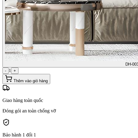
DH-00
1
-
+
Thêm vào giỏ hàng
Giao hàng toàn quốc
Đóng gói an toàn chống vỡ
Bảo hành 1 đổi 1