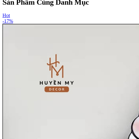
Sản Phẩm Cùng Danh Mục
Hot
-
17
%