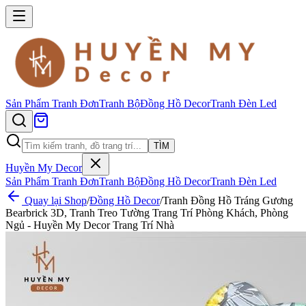
Sản Phẩm
Tranh Đơn
Tranh Bộ
Đồng Hồ Decor
Tranh Đèn Led
TÌM
Huyền My Decor
Sản Phẩm
Tranh Đơn
Tranh Bộ
Đồng Hồ Decor
Tranh Đèn Led
Quay lại Shop
/
Đồng Hồ Decor
/
Tranh Đồng Hồ Tráng Gương
Bearbrick 3D, Tranh Treo Tường Trang Trí Phòng Khách, Phòng
Ngủ - Huyền My Decor Trang Trí Nhà