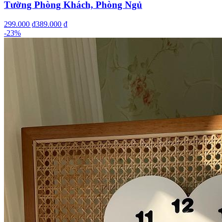
Tường Phòng Khách, Phòng Ngủ
299.000 ₫
389.000 ₫
-
23
%