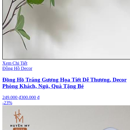
Xem Chi Tiết
Đồng Hồ Decor
Đồng Hồ Tráng Gương Họa Tiết Dễ Thương, Decor
Phòng Khách, Ngủ, Quà Tặng Bé
249.000 ₫
300.000 ₫
-
23
%