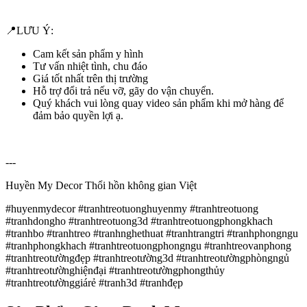
📍LƯU Ý:
Cam kết sản phẩm y hình
Tư vấn nhiệt tình, chu đáo
Giá tốt nhất trên thị trường
Hỗ trợ đổi trả nếu vỡ, gãy do vận chuyển.
Quý khách vui lòng quay video sản phẩm khi mở hàng để
đảm bảo quyền lợi ạ.
---
Huyền My Decor Thổi hồn không gian Việt
#huyenmydecor #tranhtreotuonghuyenmy #tranhtreotuong
#tranhdongho #tranhtreotuong3d #tranhtreotuongphongkhach
#tranhbo #tranhtreo #tranhnghethuat #tranhtrangtri #tranhphongngu
#tranhphongkhach #tranhtreotuongphongngu #tranhtreovanphong
#tranhtreotườngđẹp #tranhtreotường3d #tranhtreotườngphòngngủ
#tranhtreotườnghiệnđại #tranhtreotườngphongthủy
#tranhtreotườnggiárẻ #tranh3d #tranhđẹp