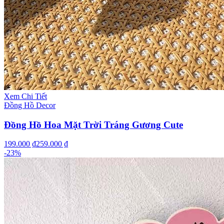
Xem Chi Tiết
Đồng Hồ Decor
Đồng Hồ Hoa Mặt Trời Tráng Gương Cute
199.000 ₫
259.000 ₫
-
23
%