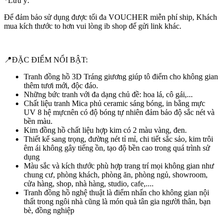
*Lưu ý:
Để đảm bảo sử dụng được tối đa VOUCHER miễn phí ship, Khách
mua kích thước to hơn vui lòng ib shop để gửi link khác.
📍ĐẶC ĐIỂM NỔI BẬT:
Tranh đồng hồ 3D Tráng giương giúp tô điểm cho không gian
thêm tươi mới, độc đáo.
Những bức tranh với đa dạng chủ đề: hoa lá, cô gái,...
Chất liệu tranh Mica phủ ceramic sáng bóng, in bằng mực
UV 8 hệ mựcnên có độ bóng tự nhiên đảm bảo độ sắc nét và
bền màu.
Kim đồng hồ chất liệu hợp kim có 2 màu vàng, đen.
Thiết kế sang trọng, đường nét tỉ mỉ, chi tiết sắc sảo, kim trôi
êm ái không gây tiếng ồn, tạo độ bền cao trong quá trình sử
dụng
Màu sắc và kích thước phù hợp trang trí mọi không gian như
chung cư, phòng khách, phòng ăn, phòng ngủ, showroom,
cửa hàng, shop, nhà hàng, studio, cafe,....
Tranh đồng hồ nghệ thuật là điểm nhấn cho không gian nội
thất trong ngôi nhà cũng là món quà tân gia người thân, bạn
bè, đồng nghiệp