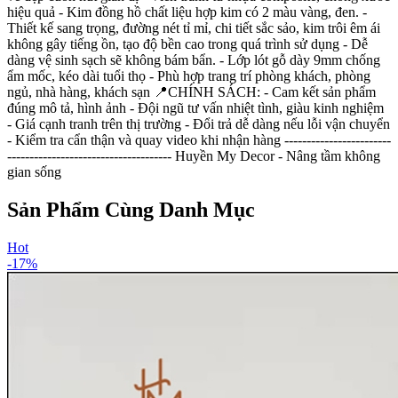
hiệu quả - Kim đồng hồ chất liệu hợp kim có 2 màu vàng, đen. -
Thiết kế sang trọng, đường nét tỉ mỉ, chi tiết sắc sảo, kim trôi êm ái
không gây tiếng ồn, tạo độ bền cao trong quá trình sử dụng - Dễ
dàng vệ sinh sạch sẽ không bám bẩn. - Lớp lót gỗ dày 9mm chống
ẩm mốc, kéo dài tuổi thọ - Phù hợp trang trí phòng khách, phòng
ngủ, nhà hàng, khách sạn 📍CHÍNH SÁCH: - Cam kết sản phẩm
đúng mô tả, hình ảnh - Đội ngũ tư vấn nhiệt tình, giàu kinh nghiệm
- Giá cạnh tranh trên thị trường - Đổi trả dễ dàng nếu lỗi vận chuyển
- Kiểm tra cẩn thận và quay video khi nhận hàng ------------------------
------------------------------------- Huyền My Decor - Nâng tầm không
gian sống
Sản Phẩm Cùng Danh Mục
Hot
-
17
%