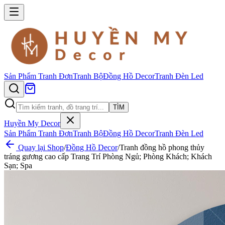
Sản Phẩm
Tranh Đơn
Tranh Bộ
Đồng Hồ Decor
Tranh Đèn Led
TÌM
Huyền My Decor
Sản Phẩm
Tranh Đơn
Tranh Bộ
Đồng Hồ Decor
Tranh Đèn Led
Quay lại Shop
/
Đồng Hồ Decor
/
Tranh đồng hồ phong thủy
tráng gương cao cấp Trang Trí Phòng Ngủ; Phòng Khách; Khách
Sạn; Spa