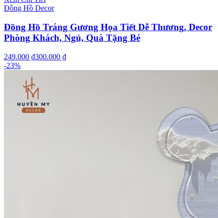
Đồng Hồ Decor
Đồng Hồ Tráng Gương Họa Tiết Dễ Thương, Decor
Phòng Khách, Ngủ, Quà Tặng Bé
249.000 ₫
300.000 ₫
-
23
%