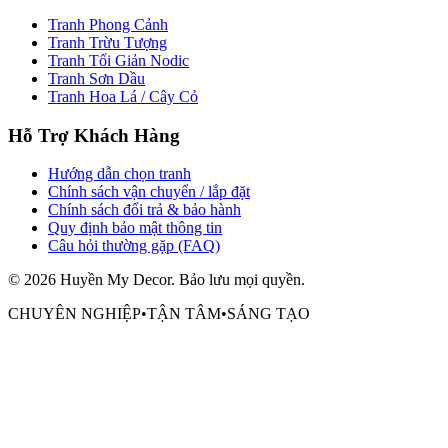
Tranh Phong Cảnh
Tranh Trừu Tượng
Tranh Tối Giản Nodic
Tranh Sơn Dầu
Tranh Hoa Lá / Cây Cỏ
Hỗ Trợ Khách Hàng
Hướng dẫn chọn tranh
Chính sách vận chuyển / lắp đặt
Chính sách đổi trả & bảo hành
Quy định bảo mật thông tin
Câu hỏi thường gặp (FAQ)
©
2026
Huyền My Decor
. Bảo lưu mọi quyền.
CHUYÊN NGHIỆP
•
TẬN TÂM
•
SÁNG TẠO