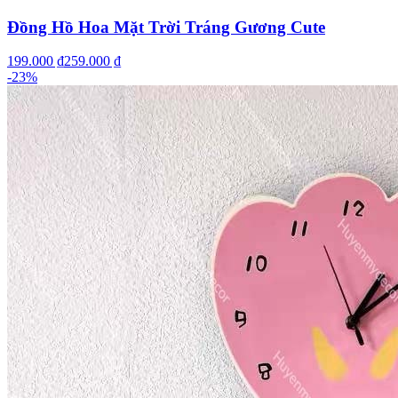
Đồng Hồ Hoa Mặt Trời Tráng Gương Cute
199.000 ₫
259.000 ₫
-
23
%