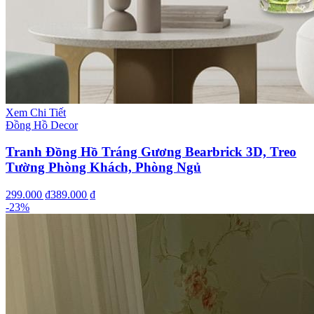
Xem Chi Tiết
Đồng Hồ Decor
Tranh Đồng Hồ Tráng Gương Bearbrick 3D, Treo
Tường Phòng Khách, Phòng Ngủ
299.000 ₫
389.000 ₫
-
23
%