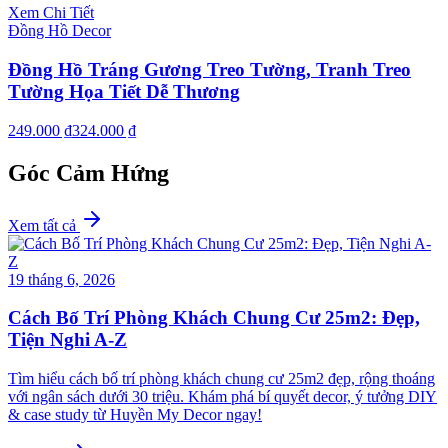
Xem Chi Tiết
Đồng Hồ Decor
Đồng Hồ Tráng Gương Treo Tường, Tranh Treo
Tường Họa Tiết Dễ Thương
249.000 ₫
324.000 ₫
Góc Cảm Hứng
Xem tất cả
19 tháng 6, 2026
Cách Bố Trí Phòng Khách Chung Cư 25m2: Đẹp,
Tiện Nghi A-Z
Tìm hiểu cách bố trí phòng khách chung cư 25m2 đẹp, rộng thoáng
với ngân sách dưới 30 triệu. Khám phá bí quyết decor, ý tưởng DIY
& case study từ Huyền My Decor ngay!