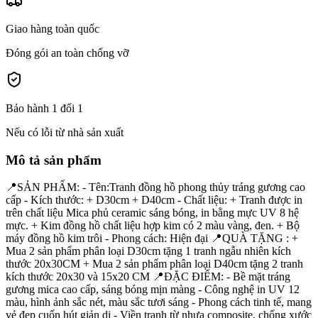
Giao hàng toàn quốc
Đóng gói an toàn chống vỡ
Bảo hành 1 đổi 1
Nếu có lỗi từ nhà sản xuất
Mô tả sản phẩm
📍SẢN PHẨM: - Tên:Tranh đồng hồ phong thủy tráng gương cao
cấp - Kích thước: + D30cm + D40cm - Chất liệu: + Tranh được in
trên chất liệu Mica phủ ceramic sáng bóng, in bằng mực UV 8 hệ
mực. + Kim đồng hồ chất liệu hợp kim có 2 màu vàng, đen. + Bộ
máy đồng hồ kim trôi - Phong cách: Hiện đại 📍QUÀ TẶNG : +
Mua 2 sản phẩm phân loại D30cm tặng 1 tranh ngẫu nhiên kích
thước 20x30CM + Mua 2 sản phẩm phân loại D40cm tặng 2 tranh
kích thước 20x30 và 15x20 CM 📍ĐẶC ĐIỂM: - Bề mặt tráng
gương mica cao cấp, sáng bóng mịn màng - Công nghệ in UV 12
màu, hình ảnh sắc nét, màu sắc tươi sáng - Phong cách tinh tế, mang
vẻ đẹp cuốn hút giản dị - Viền tranh từ nhựa composite, chống xước