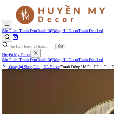
Sản Phẩm
Tranh Đơn
Tranh Bộ
Đồng Hồ Decor
Tranh Đèn Led
TÌM
Huyền My Decor
Sản Phẩm
Tranh Đơn
Tranh Bộ
Đồng Hồ Decor
Tranh Đèn Led
Quay lại Shop
/
Đồng Hồ Decor
/
Tranh Đồng Hồ Phi Hành Gia, D