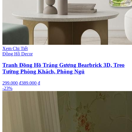
Xem Chi Tiết
Đồng Hồ Decor
Tranh Đồng Hồ Tráng Gương Bearbrick 3D, Treo
Tường Phòng Khách, Phòng Ngủ
299.000 ₫
389.000 ₫
-
23
%