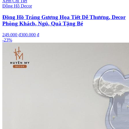
Xem Chi Tiết
Đồng Hồ Decor
Đồng Hồ Tráng Gương Họa Tiết Dễ Thương, Decor
Phòng Khách, Ngủ, Quà Tặng Bé
249.000 ₫
300.000 ₫
-
23
%