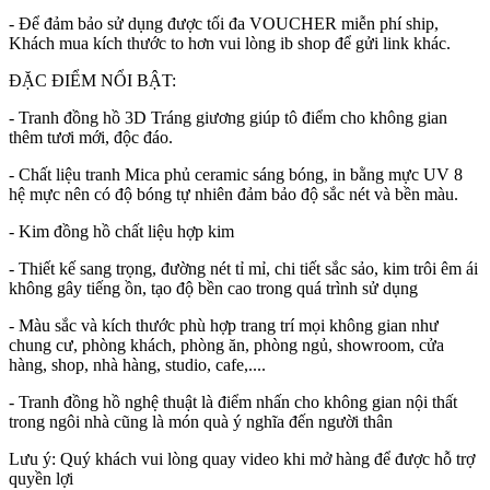
- Để đảm bảo sử dụng được tối đa VOUCHER miễn phí ship,
Khách mua kích thước to hơn vui lòng ib shop để gửi link khác.
ĐẶC ĐIỂM NỔI BẬT:
- Tranh đồng hồ 3D Tráng giương giúp tô điểm cho không gian
thêm tươi mới, độc đáo.
- Chất liệu tranh Mica phủ ceramic sáng bóng, in bằng mực UV 8
hệ mực nên có độ bóng tự nhiên đảm bảo độ sắc nét và bền màu.
- Kim đồng hồ chất liệu hợp kim
- Thiết kế sang trọng, đường nét tỉ mỉ, chi tiết sắc sảo, kim trôi êm ái
không gây tiếng ồn, tạo độ bền cao trong quá trình sử dụng
- Màu sắc và kích thước phù hợp trang trí mọi không gian như
chung cư, phòng khách, phòng ăn, phòng ngủ, showroom, cửa
hàng, shop, nhà hàng, studio, cafe,....
- Tranh đồng hồ nghệ thuật là điểm nhấn cho không gian nội thất
trong ngôi nhà cũng là món quà ý nghĩa đến người thân
Lưu ý: Quý khách vui lòng quay video khi mở hàng để được hỗ trợ
quyền lợi