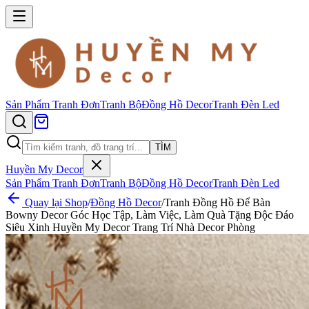
Sản Phẩm
Tranh Đơn
Tranh Bộ
Đồng Hồ Decor
Tranh Đèn Led
TÌM
Huyền My Decor
Sản Phẩm
Tranh Đơn
Tranh Bộ
Đồng Hồ Decor
Tranh Đèn Led
Quay lại Shop
/
Đồng Hồ Decor
/
Tranh Đồng Hồ Để Bàn
Bowny Decor Góc Học Tập, Làm Việc, Làm Quà Tặng Độc Đáo
Siêu Xinh Huyền My Decor Trang Trí Nhà Decor Phòng