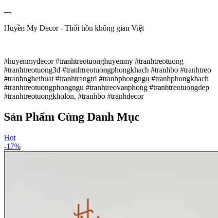
---
Huyền My Decor - Thổi hồn không gian Việt
#huyenmydecor #tranhtreotuonghuyenmy #tranhtreotuong
#tranhtreotuong3d #tranhtreotuongphongkhach #tranhbo #tranhtreo
#tranhnghethuat #tranhtrangtri #tranhphongngu #tranhphongkhach
#tranhtreotuongphongngu #tranhtreovanphong #tranhtreotuongdep
#tranhtreotuongkholon, #tranhbo #tranhdecor
Sản Phẩm Cùng Danh Mục
Hot
-
17
%