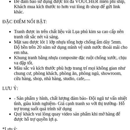
Để đảm bảo sử dụng được tối đa VOUCHER miễn phí ship,
Khách mua kích thước to hơn vui lòng ib shop để gửi link
khác.
ĐẶC ĐIỂM NỔI BẬT:
Tranh được in trên chất liệu vải Lụa phủ kim sa cao cấp nên
tranh rất sắc nét và sáng.
Mặt sau được lót 1 lớp nhựa tổng hợp chống ẩm dày 5mm.
Độ bền trên 20 năm sử dụng mình vệ sinh nước thoải mái cho
em nha.
Khung tranh bằng nhựa composite đặc ruột chống xước, chịu
va đập tốt.
Màu sắc và kích thước phù hợp trang trí mọi không gian như
chung cư, phòng khách, phòng ăn, phòng ngủ, showroom,
cửa hàng, shop, nhà hàng, studio, cafe,....
LƯU Ý:
- Sản phẩm y hình, chất lượng đảm bảo- Đội ngũ tư vấn nhiệt
tình, giàu kinh nghiệm- Giá cạnh tranh so với thị trường- Hỗ
trợ trong suốt quá trình sử dụng
Quý khách vui lòng quay video sản phẩm khi mở hàng để
được hỗ trợ quyền lợi ạ.
*Lưu ý: