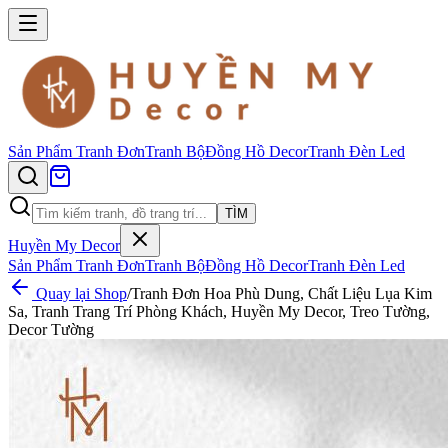
Sản Phẩm
Tranh Đơn
Tranh Bộ
Đồng Hồ Decor
Tranh Đèn Led
TÌM
Huyền My Decor
Sản Phẩm
Tranh Đơn
Tranh Bộ
Đồng Hồ Decor
Tranh Đèn Led
Quay lại Shop
/
Tranh Đơn Hoa Phù Dung, Chất Liệu Lụa Kim
Sa, Tranh Trang Trí Phòng Khách, Huyền My Decor, Treo Tường,
Decor Tường