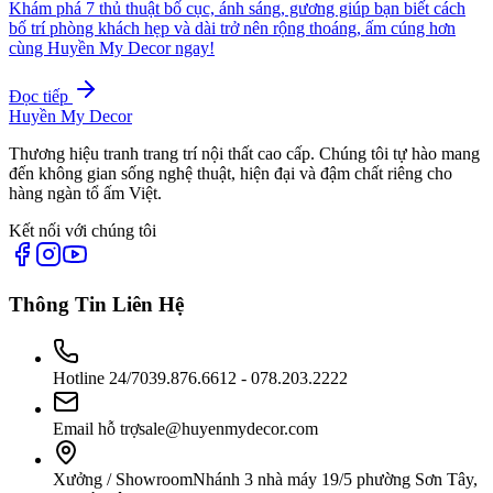
Khám phá 7 thủ thuật bố cục, ánh sáng, gương giúp bạn biết cách
bố trí phòng khách hẹp và dài trở nên rộng thoáng, ấm cúng hơn
cùng Huyền My Decor ngay!
Đọc tiếp
Huyền My Decor
Thương hiệu tranh trang trí nội thất cao cấp. Chúng tôi tự hào mang
đến không gian sống nghệ thuật, hiện đại và đậm chất riêng cho
hàng ngàn tổ ấm Việt.
Kết nối với chúng tôi
Thông Tin Liên Hệ
Hotline 24/7
039.876.6612 - 078.203.2222
Email hỗ trợ
sale@huyenmydecor.com
Xưởng / Showroom
Nhánh 3 nhà máy 19/5 phường Sơn Tây,