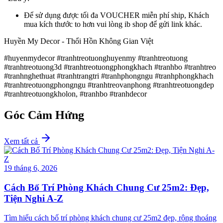
Để sử dụng được tối đa VOUCHER miễn phí ship, Khách
mua kích thước to hơn vui lòng ib shop để gửi link khác.
Huyền My Decor - Thổi Hồn Không Gian Việt
#huyenmydecor #tranhtreotuonghuyenmy #tranhtreotuong
#tranhtreotuong3d #tranhtreotuongphongkhach #tranhbo #tranhtreo
#tranhnghethuat #tranhtrangtri #tranhphongngu #tranhphongkhach
#tranhtreotuongphongngu #tranhtreovanphong #tranhtreotuongdep
#tranhtreotuongkholon, #tranhbo #tranhdecor
Góc Cảm Hứng
Xem tất cả
19 tháng 6, 2026
Cách Bố Trí Phòng Khách Chung Cư 25m2: Đẹp,
Tiện Nghi A-Z
Tìm hiểu cách bố trí phòng khách chung cư 25m2 đẹp, rộng thoáng