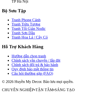
TP Hà Nội
Bộ Sưu Tập
Tranh Phong Cảnh
Tranh Trừu Tượng
Tranh Tối Giản Nodic
Tranh Sơn Dầu
Tranh Hoa Lá / Cây Cỏ
Hỗ Trợ Khách Hàng
Hướng dẫn chọn tranh
Chính sách vận chuyển / lắp đặt
Chính sách đổi trả & bảo hành
Quy định bảo mật thông tin
Câu hỏi thường gặp (FAQ)
©
2026
Huyền My Decor
. Bảo lưu mọi quyền.
CHUYÊN NGHIỆP
•
TẬN TÂM
•
SÁNG TẠO