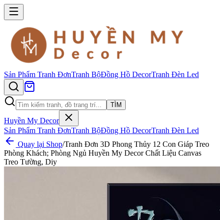
Sản Phẩm
Tranh Đơn
Tranh Bộ
Đồng Hồ Decor
Tranh Đèn Led
TÌM
Huyền My Decor
Sản Phẩm
Tranh Đơn
Tranh Bộ
Đồng Hồ Decor
Tranh Đèn Led
Quay lại Shop
/
Tranh Đơn 3D Phong Thủy 12 Con Giáp Treo
Phòng Khách; Phòng Ngủ Huyền My Decor Chất Liệu Canvas
Treo Tường, Diy