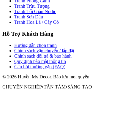
Tranh Phong Cảnh
Tranh Trừu Tượng
Tranh Tối Giản Nodic
Tranh Sơn Dầu
Tranh Hoa Lá / Cây Cỏ
Hỗ Trợ Khách Hàng
Hướng dẫn chọn tranh
Chính sách vận chuyển / lắp đặt
Chính sách đổi trả & bảo hành
Quy định bảo mật thông tin
Câu hỏi thường gặp (FAQ)
©
2026
Huyền My Decor
. Bảo lưu mọi quyền.
CHUYÊN NGHIỆP
•
TẬN TÂM
•
SÁNG TẠO