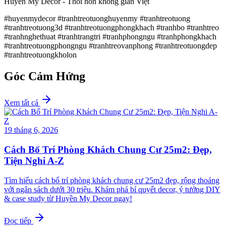
Huyền My Decor - Thổi hồn không gian Việt
#huyenmydecor #tranhtreotuonghuyenmy #tranhtreotuong
#tranhtreotuong3d #tranhtreotuongphongkhach #tranhbo #tranhtreo
#tranhnghethuat #tranhtrangtri #tranhphongngu #tranhphongkhach
#tranhtreotuongphongngu #tranhtreovanphong #tranhtreotuongdep
#tranhtreotuongkholon
Góc Cảm Hứng
Xem tất cả
19 tháng 6, 2026
Cách Bố Trí Phòng Khách Chung Cư 25m2: Đẹp,
Tiện Nghi A-Z
Tìm hiểu cách bố trí phòng khách chung cư 25m2 đẹp, rộng thoáng
với ngân sách dưới 30 triệu. Khám phá bí quyết decor, ý tưởng DIY
& case study từ Huyền My Decor ngay!
Đọc tiếp