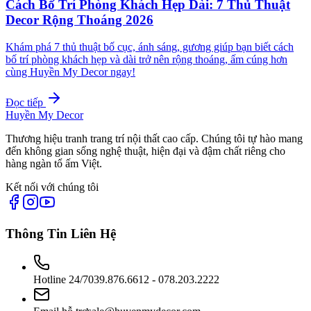
Cách Bố Trí Phòng Khách Hẹp Dài: 7 Thủ Thuật
Decor Rộng Thoáng 2026
Khám phá 7 thủ thuật bố cục, ánh sáng, gương giúp bạn biết cách
bố trí phòng khách hẹp và dài trở nên rộng thoáng, ấm cúng hơn
cùng Huyền My Decor ngay!
Đọc tiếp
Huyền My Decor
Thương hiệu tranh trang trí nội thất cao cấp. Chúng tôi tự hào mang
đến không gian sống nghệ thuật, hiện đại và đậm chất riêng cho
hàng ngàn tổ ấm Việt.
Kết nối với chúng tôi
Thông Tin Liên Hệ
Hotline 24/7
039.876.6612 - 078.203.2222