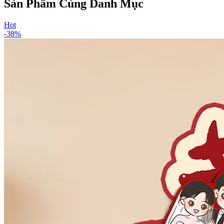
Sản Phẩm Cùng Danh Mục
Hot
-
38
%