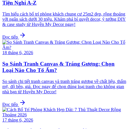
Tiện Nghi A-Z
Tìm hiểu cách bố trí phòng khách chung cư 25m2 đẹp, rộng thoáng
với ngân sách dưới 30 triệu. Khám phá bí quyết decor, ý tưởng DIY
& case study từ Huyền My Decor ngay!
Đọc tiếp
18 tháng 6, 2026
So Sánh Tranh Canvas & Tráng Gương: Chọn
Loại Nào Cho Tổ Ấm?
So sánh chi tiết tranh canvas và tranh tráng gương về chất liệu, thẩm
mỹ, độ bền, giá. Đọc ngay để chọn đúng loại tranh cho không gian
nhà bạn từ Huyền My Decor!
Đọc tiếp
17 tháng 6, 2026