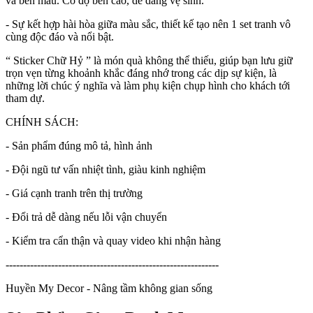
và bền màu. Có độ bền cao, dễ dàng vệ sinh.
- Sự kết hợp hài hòa giữa màu sắc, thiết kế tạo nên 1 set tranh vô
cùng độc đáo và nổi bật.
“ Sticker Chữ Hỷ ” là món quà không thể thiếu, giúp bạn lưu giữ
trọn vẹn từng khoảnh khắc đáng nhớ trong các dịp sự kiện, là
những lời chúc ý nghĩa và làm phụ kiện chụp hình cho khách tới
tham dự.
CHÍNH SÁCH:
- Sản phẩm đúng mô tả, hình ảnh
- Đội ngũ tư vấn nhiệt tình, giàu kinh nghiệm
- Giá cạnh tranh trên thị trường
- Đổi trả dễ dàng nếu lỗi vận chuyển
- Kiểm tra cẩn thận và quay video khi nhận hàng
-------------------------------------------------------------
Huyền My Decor - Nâng tầm không gian sống