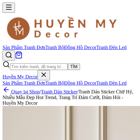
Sản Phẩm
Tranh Đơn
Tranh Bộ
Đồng Hồ Decor
Tranh Đèn Led
TÌM
Huyền My Decor
Sản Phẩm
Tranh Đơn
Tranh Bộ
Đồng Hồ Decor
Tranh Đèn Led
Quay lại Shop
/
Tranh Dán Sticker
/
Tranh Dán Sticker Chữ Hỷ,
Nhiều Mẫu Đẹp Hot Trend, Trang Trí Đám Cưới, Đám Hỏi -
Huyền My Decor