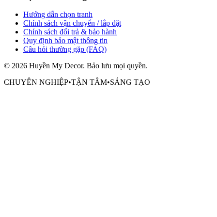
Hướng dẫn chọn tranh
Chính sách vận chuyển / lắp đặt
Chính sách đổi trả & bảo hành
Quy định bảo mật thông tin
Câu hỏi thường gặp (FAQ)
©
2026
Huyền My Decor
. Bảo lưu mọi quyền.
CHUYÊN NGHIỆP
•
TẬN TÂM
•
SÁNG TẠO