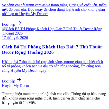
So sánh chi tiết tranh canvas và tranh tráng gương về chất liệu, thẩm
mỹ, độ bền, giá. Đọc ngay để chọn đúng loại tranh cho không gian
nhà bạn từ Huyền My Decor!
Đọc tiếp
17 tháng 6, 2026
Cách Bố Trí Phòng Khách Hẹp Dài: 7 Thủ Thuật
Decor Rộng Thoáng 2026
Khám phá 7 thủ thuật bố cục, ánh sáng, gương giúp bạn biết cách
bố trí phòng khách hẹp và dài trở nên rộng thoáng, ấm cúng hơn
cùng Huyền My Decor ngay!
Đọc tiếp
Huyền My Decor
Thương hiệu tranh trang trí nội thất cao cấp. Chúng tôi tự hào mang
đến không gian sống nghệ thuật, hiện đại và đậm chất riêng cho
hàng ngàn tổ ấm Việt.