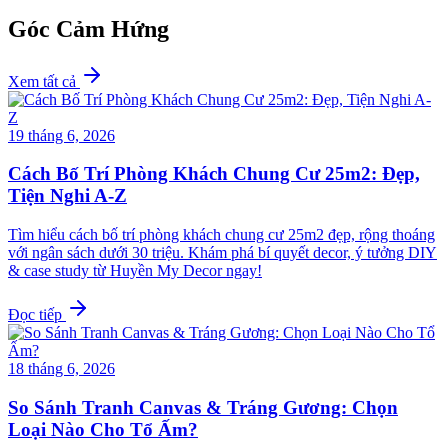
Góc Cảm Hứng
Xem tất cả
19 tháng 6, 2026
Cách Bố Trí Phòng Khách Chung Cư 25m2: Đẹp,
Tiện Nghi A-Z
Tìm hiểu cách bố trí phòng khách chung cư 25m2 đẹp, rộng thoáng
với ngân sách dưới 30 triệu. Khám phá bí quyết decor, ý tưởng DIY
& case study từ Huyền My Decor ngay!
Đọc tiếp
18 tháng 6, 2026
So Sánh Tranh Canvas & Tráng Gương: Chọn
Loại Nào Cho Tổ Ấm?