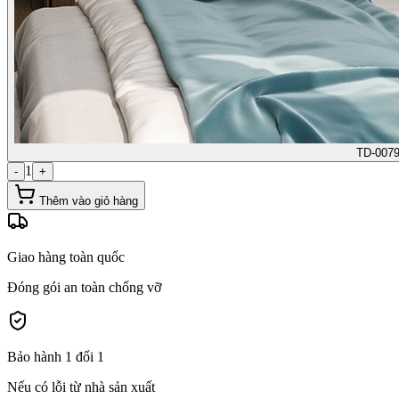
TD-0079
1
-
+
Thêm vào giỏ hàng
Giao hàng toàn quốc
Đóng gói an toàn chống vỡ
Bảo hành 1 đổi 1
Nếu có lỗi từ nhà sản xuất