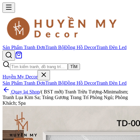
Sản Phẩm
Tranh Đơn
Tranh Bộ
Đồng Hồ Decor
Tranh Đèn Led
TÌM
Huyền My Decor
Sản Phẩm
Tranh Đơn
Tranh Bộ
Đồng Hồ Decor
Tranh Đèn Led
Quay lại Shop
/
( BST mới) Tranh Trừu Tượng-Minimalism;
Tranh Lụa Kim Sa; Tráng Gương Trang Trí Phòng Ngủ; Phòng
Khách; Spa