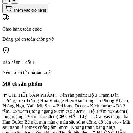
1
-
+
Thêm vào giỏ hàng
Giao hàng toàn quốc
Đóng gói an toàn chống vỡ
Bảo hành 1 đổi 1
Nếu có lỗi từ nhà sản xuất
Mô tả sản phẩm
🌱 CHI TIẾT SẢN PHẨM: - Tên sản phẩm: Bộ 3 Tranh Dán
Tường,Treo Tường Hoa Vintage Hiện Đại Trang Trí Phòng Khách,
Phòng Ngủ, Nail, Mi, Spa – BeHome Decor - Kích thước: - Bộ 3
tấm 30x40cm ( tổng ngang 90cm cao 40cm) - Bộ 3 tấm 40x60cm (
tông ngang 120cm cao 60cm) 🌱 CHẤT LIỆU: - Canvas nhập khẩu
Hàn Quốc: Bề mặt mịn màng, màu sắc sống động, độ bền cao - Mặt
sau tranh là fomex chống ấm 5mm - Khung tranh bằng nhựa
composite chắc chắn, chịu va đập tốt, bền đẹp. 🌱 HƯỚNG DẪN