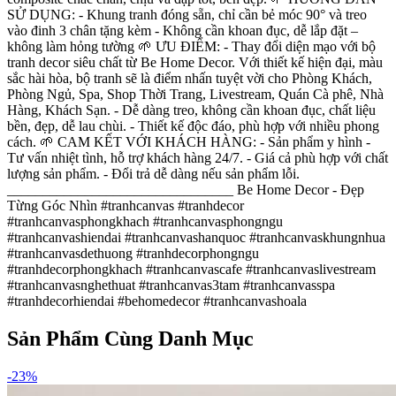
SỬ DỤNG: - Khung tranh đóng sẵn, chỉ cần bẻ móc 90° và treo
vào đinh 3 chân tặng kèm - Không cần khoan đục, dễ lắp đặt –
không làm hỏng tường 🌱 ƯU ĐIỂM: - Thay đổi diện mạo với bộ
tranh decor siêu chất từ Be Home Decor. Với thiết kế hiện đại, màu
sắc hài hòa, bộ tranh sẽ là điểm nhấn tuyệt vời cho Phòng Khách,
Phòng Ngủ, Spa, Shop Thời Trang, Livestream, Quán Cà phê, Nhà
Hàng, Khách Sạn. - Dễ dàng treo, không cần khoan đục, chất liệu
bền, đẹp, dễ lau chùi. - Thiết kế độc đáo, phù hợp với nhiều phong
cách. 🌱 CAM KẾT VỚI KHÁCH HÀNG: - Sản phẩm y hình -
Tư vấn nhiệt tình, hỗ trợ khách hàng 24/7. - Giá cả phù hợp với chất
lượng sản phẩm. - Đổi trả dễ dàng nếu sản phẩm lỗi.
________________________________ Be Home Decor - Đẹp
Từng Góc Nhìn #tranhcanvas #tranhdecor
#tranhcanvasphongkhach #tranhcanvasphongngu
#tranhcanvashiendai #tranhcanvashanquoc #tranhcanvaskhungnhua
#tranhcanvasdethuong #tranhdecorphongngu
#tranhdecorphongkhach #tranhcanvascafe #tranhcanvaslivestream
#tranhcanvasnghethuat #tranhcanvas3tam #tranhcanvasspa
#tranhdecorhiendai #behomedecor #tranhcanvashoala
Sản Phẩm Cùng Danh Mục
-
23
%