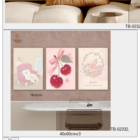
TB-023
TB-02332,
40x60cmx3