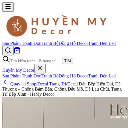
Sản Phẩm
Tranh Đơn
Tranh Bộ
Đồng Hồ Decor
Tranh Đèn Led
TÌM
Huyền My Decor
Sản Phẩm
Tranh Đơn
Tranh Bộ
Đồng Hồ Decor
Tranh Đèn Led
Quay lại Shop
/
Decal Trang Trí
/
Decal Dán Bếp Hiện Đại, Dễ
Thương – Chống Bám Bẩn, Chống Dầu Mỡ, Dễ Lau Chùi, Trang
Trí Bếp Xinh - HeMy Decor