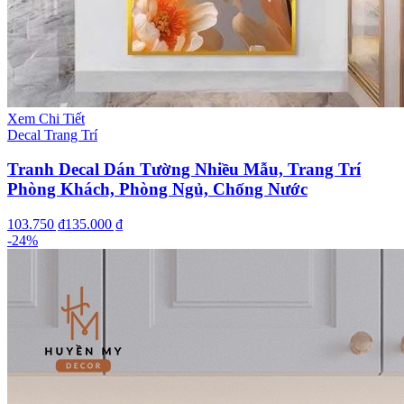
Xem Chi Tiết
Decal Trang Trí
Tranh Decal Dán Tường Nhiều Mẫu, Trang Trí
Phòng Khách, Phòng Ngủ, Chống Nước
103.750 ₫
135.000 ₫
-
24
%