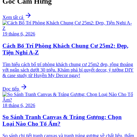
Góc Cảm Hứng
Xem tất cả
19 tháng 6, 2026
Cách Bố Trí Phòng Khách Chung Cư 25m2: Đẹp,
Tiện Nghi A-Z
Tìm hiểu cách bố trí phòng khách chung cư 25m2 đẹp, rộng thoáng
với ngân sách dưới 30 triệu. Khám phá bí quyết decor, ý tưởng DIY
& case study từ Huyền My Decor ngay!
Đọc tiếp
18 tháng 6, 2026
So Sánh Tranh Canvas & Tráng Gương: Chọn
Loại Nào Cho Tổ Ấm?
So sánh chi tiết tranh canvas và tranh tráng gương về chất liệu, thẩm