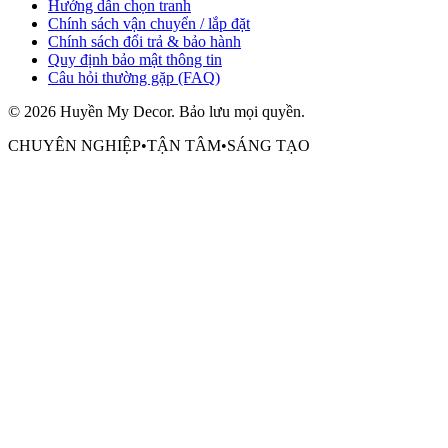
Hướng dẫn chọn tranh
Chính sách vận chuyển / lắp đặt
Chính sách đổi trả & bảo hành
Quy định bảo mật thông tin
Câu hỏi thường gặp (FAQ)
©
2026
Huyền My Decor
. Bảo lưu mọi quyền.
CHUYÊN NGHIỆP
•
TẬN TÂM
•
SÁNG TẠO