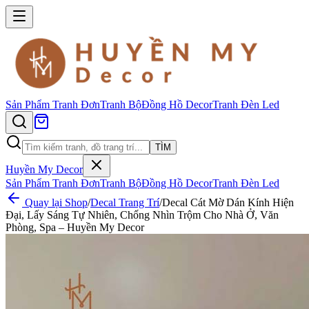
Sản Phẩm
Tranh Đơn
Tranh Bộ
Đồng Hồ Decor
Tranh Đèn Led
TÌM
Huyền My Decor
Sản Phẩm
Tranh Đơn
Tranh Bộ
Đồng Hồ Decor
Tranh Đèn Led
Quay lại Shop
/
Decal Trang Trí
/
Decal Cát Mờ Dán Kính Hiện
Đại, Lấy Sáng Tự Nhiên, Chống Nhìn Trộm Cho Nhà Ở, Văn
Phòng, Spa – Huyền My Decor