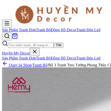
Sản Phẩm
Tranh Đơn
Tranh Bộ
Đồng Hồ Decor
Tranh Đèn Led
TÌM
Huyền My Decor
Sản Phẩm
Tranh Đơn
Tranh Bộ
Đồng Hồ Decor
Tranh Đèn Led
Quay lại Shop
/
Tranh Bộ
/
Bộ 3 Tranh Treo Tường Phong Thủy Ch