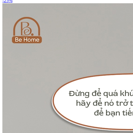
-
25
%