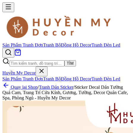
Sản Phẩm
Tranh Đơn
Tranh Bộ
Đồng Hồ Decor
Tranh Đèn Led
TÌM
Huyền My Decor
Sản Phẩm
Tranh Đơn
Tranh Bộ
Đồng Hồ Decor
Tranh Đèn Led
Quay lại Shop
/
Tranh Dán Sticker
/
Sticker Decal Dán Tường
Quả Cam, Trang Trí Cửa Kính, Gương, Tường, Decor Quán Cafe,
Spa, Phòng Ngủ - Huyền My Decor