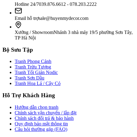
Hotline 24/7
039.876.6612 - 078.203.2222
Email hỗ trợ
sale@huyenmydecor.com
Xưởng / Showroom
Nhánh 3 nhà máy 19/5 phường Sơn Tây,
TP Hà Nội
Bộ Sưu Tập
Tranh Phong Cảnh
Tranh Trừu Tượng
Tranh Tối Giản Nodic
Tranh Sơn Dầu
Tranh Hoa Lá / Cây Cỏ
Hỗ Trợ Khách Hàng
Hướng dẫn chọn tranh
Chính sách vận chuyển / lắp đặt
Chính sách đổi trả & bảo hành
Quy định bảo mật thông tin
Câu hỏi thường gặp (FAQ)