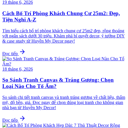
19 tháng 6, 2026
Cách Bố Trí Phòng Khách Chung Cư 25m2: Đẹp,
Tiện Nghi A-Z
Tìm hiểu cách bố trí phòng khách chung cư 25m2 đẹp, rộng thoáng
với ngân sách dưới 30 triệu. Khám phá bí quyết decor, ý tưởng DIY
& case study từ Huyền My Decor ngay!
Đọc tiếp
18 tháng 6, 2026
So Sánh Tranh Canvas & Tráng Gương: Chọn
Loại Nào Cho Tổ Ấm?
So sánh chi tiết tranh canvas và tranh tráng gương về chất liệu, thẩm
mỹ, độ bền, giá. Đọc ngay để chọn đúng loại tranh cho không gian
nhà bạn từ Huyền My Decor!
Đọc tiếp