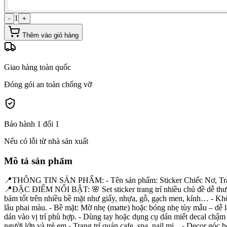
1
-
+
Thêm vào giỏ hàng
Giao hàng toàn quốc
Đóng gói an toàn chống vỡ
Bảo hành 1 đổi 1
Nếu có lỗi từ nhà sản xuất
Mô tả sản phẩm
📍THÔNG TIN SẢN PHẨM: - Tên sản phẩm: Sticker Chiếc Nơ, Trang 
📍ĐẶC ĐIỂM NỔI BẬT: 🌸 Set sticker trang trí nhiều chủ đề dễ thươ
bám tốt trên nhiều bề mặt như giấy, nhựa, gỗ, gạch men, kính… - Khô
lâu phai màu. - Bề mặt: Mờ nhẹ (matte) hoặc bóng nhẹ tùy mẫu –
dán vào vị trí phù hợp. - Dùng tay hoặc dụng cụ dán miết decal chậm 
người lớn và trẻ em - Trang trí quán cafe, spa, nail mi... - Decor 