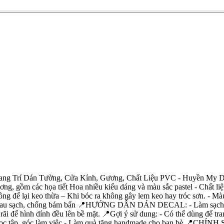
Trí Dán Tường, Cửa Kính, Gương, Chất Liệu PVC - Huyền My Decor 
ng, gồm các họa tiết Hoa nhiều kiểu dáng và màu sắc pastel - Chất l
ng để lại keo thừa – Khi bóc ra không gây lem keo hay tróc sơn. - Màu
 dễ lau sạch, chống bám bẩn 📍HƯỚNG DẪN DÁN DECAL: - Làm sạch bề 
rãi để hình dính đều lên bề mặt. 📍Gợi ý sử dung: - Có thể dùng để tran
góc học tập, góc làm việc - Làm quà tặng handmade cho bạn bè 📍CHÍNH