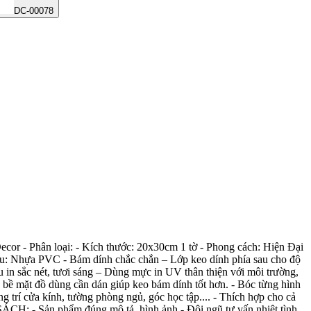
DC-00078
- Phân loại: - Kích thước: 20x30cm 1 tờ - Phong cách: Hiện Đại
iệu: Nhựa PVC - Bám dính chắc chắn – Lớp keo dính phía sau cho độ
 in sắc nét, tươi sáng – Dùng mực in UV thân thiện với môi trường,
mặt đồ dùng cần dán giúp keo bám dính tốt hơn. - Bóc từng hình
g trí cửa kính, tường phòng ngủ, góc học tập.... - Thích hợp cho cả
 SÁCH: - Sản phẩm đúng mô tả, hình ảnh - Đội ngũ tư vấn nhiệt tình,