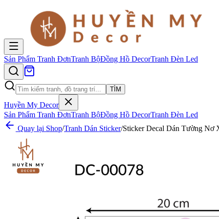
Sản Phẩm
Tranh Đơn
Tranh Bộ
Đồng Hồ Decor
Tranh Đèn Led
TÌM
Huyền My Decor
Sản Phẩm
Tranh Đơn
Tranh Bộ
Đồng Hồ Decor
Tranh Đèn Led
Quay lại Shop
/
Tranh Dán Sticker
/
Sticker Decal Dán Tường Nơ 