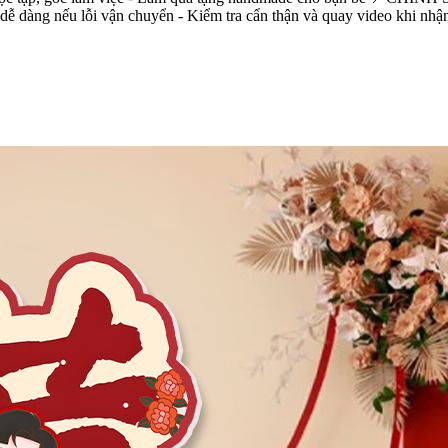
dàng nếu lỗi vận chuyển - Kiểm tra cẩn thận và quay video khi nhận hàng -