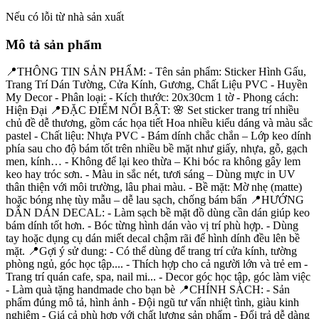
Nếu có lỗi từ nhà sản xuất
Mô tả sản phẩm
📍THÔNG TIN SẢN PHẨM: - Tên sản phẩm: Sticker Hình Gấu,
Trang Trí Dán Tường, Cửa Kính, Gương, Chất Liệu PVC - Huyền
My Decor - Phân loại: - Kích thước: 20x30cm 1 tờ - Phong cách:
Hiện Đại 📍ĐẶC ĐIỂM NỔI BẬT: 🌸 Set sticker trang trí nhiều
chủ đề dễ thương, gồm các họa tiết Hoa nhiều kiểu dáng và màu sắc
pastel - Chất liệu: Nhựa PVC - Bám dính chắc chắn – Lớp keo dính
phía sau cho độ bám tốt trên nhiều bề mặt như giấy, nhựa, gỗ, gạch
men, kính… - Không để lại keo thừa – Khi bóc ra không gây lem
keo hay tróc sơn. - Màu in sắc nét, tươi sáng – Dùng mực in UV
thân thiện với môi trường, lâu phai màu. - Bề mặt: Mờ nhẹ (matte)
hoặc bóng nhẹ tùy mẫu – dễ lau sạch, chống bám bẩn 📍HƯỚNG
DẪN DÁN DECAL: - Làm sạch bề mặt đồ dùng cần dán giúp keo
bám dính tốt hơn. - Bóc từng hình dán vào vị trí phù hợp. - Dùng
tay hoặc dụng cụ dán miết decal chậm rãi để hình dính đều lên bề
mặt. 📍Gợi ý sử dung: - Có thể dùng để trang trí cửa kính, tường
phòng ngủ, góc học tập.... - Thích hợp cho cả người lớn và trẻ em -
Trang trí quán cafe, spa, nail mi... - Decor góc học tập, góc làm việc
- Làm quà tặng handmade cho bạn bè 📍CHÍNH SÁCH: - Sản
phẩm đúng mô tả, hình ảnh - Đội ngũ tư vấn nhiệt tình, giàu kinh
nghiệm - Giá cả phù hợp với chất lượng sản phẩm - Đổi trả dễ dàng