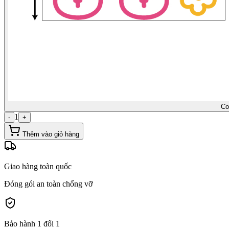
Co
1
-
+
Thêm vào giỏ hàng
Giao hàng toàn quốc
Đóng gói an toàn chống vỡ
Bảo hành 1 đổi 1