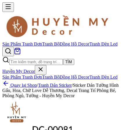
Sản Phẩm
Tranh Đơn
Tranh Bộ
Đồng Hồ Decor
Tranh Đèn Led
TÌM
Huyền My Decor
Sản Phẩm
Tranh Đơn
Tranh Bộ
Đồng Hồ Decor
Tranh Đèn Led
Quay lại Shop
/
Tranh Dán Sticker
/
Sticker Dán Tường Hình
Gấu, Hoa, Chữ Love Dễ Thương, Decal Trang Trí Phòng Bé,
Phòng Ngủ, Tường - Huyền My Decor