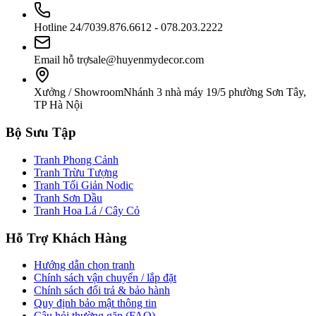
Hotline 24/7
039.876.6612 - 078.203.2222
Email hỗ trợ
sale@huyenmydecor.com
Xưởng / Showroom
Nhánh 3 nhà máy 19/5 phường Sơn Tây,
TP Hà Nội
Bộ Sưu Tập
Tranh Phong Cảnh
Tranh Trừu Tượng
Tranh Tối Giản Nodic
Tranh Sơn Dầu
Tranh Hoa Lá / Cây Cỏ
Hỗ Trợ Khách Hàng
Hướng dẫn chọn tranh
Chính sách vận chuyển / lắp đặt
Chính sách đổi trả & bảo hành
Quy định bảo mật thông tin
Câu hỏi thường gặp (FAQ)