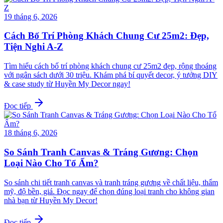
19 tháng 6, 2026
Cách Bố Trí Phòng Khách Chung Cư 25m2: Đẹp,
Tiện Nghi A-Z
Tìm hiểu cách bố trí phòng khách chung cư 25m2 đẹp, rộng thoáng
với ngân sách dưới 30 triệu. Khám phá bí quyết decor, ý tưởng DIY
& case study từ Huyền My Decor ngay!
Đọc tiếp
18 tháng 6, 2026
So Sánh Tranh Canvas & Tráng Gương: Chọn
Loại Nào Cho Tổ Ấm?
So sánh chi tiết tranh canvas và tranh tráng gương về chất liệu, thẩm
mỹ, độ bền, giá. Đọc ngay để chọn đúng loại tranh cho không gian
nhà bạn từ Huyền My Decor!
Đọc tiếp