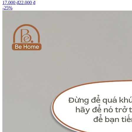
17.000 ₫
22.000 ₫
-
25
%