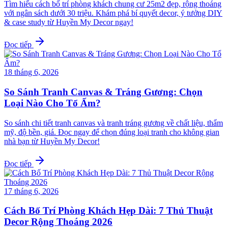
Tìm hiểu cách bố trí phòng khách chung cư 25m2 đẹp, rộng thoáng
với ngân sách dưới 30 triệu. Khám phá bí quyết decor, ý tưởng DIY
& case study từ Huyền My Decor ngay!
Đọc tiếp
18 tháng 6, 2026
So Sánh Tranh Canvas & Tráng Gương: Chọn
Loại Nào Cho Tổ Ấm?
So sánh chi tiết tranh canvas và tranh tráng gương về chất liệu, thẩm
mỹ, độ bền, giá. Đọc ngay để chọn đúng loại tranh cho không gian
nhà bạn từ Huyền My Decor!
Đọc tiếp
17 tháng 6, 2026
Cách Bố Trí Phòng Khách Hẹp Dài: 7 Thủ Thuật
Decor Rộng Thoáng 2026