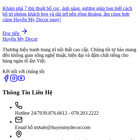
Khám phá 7 thủ thuật bố cục, ánh sáng, gương giúp bạn biết cách
bố trí phòng khách hẹp và dài trở nên rộng thoáng, ấm cúng hơn
cùng Huyền My Decor ngay!
Đọc tiếp
Huyền My Decor
Thương hiệu tranh trang trí nội thất cao cấp. Chúng tôi tự hào mang
đến không gian sống nghệ thuật, hiện đại và đậm chất riêng cho
hàng ngàn tổ ấm Việt.
Kết nối với chúng tôi
Thông Tin Liên Hệ
Hotline 24/7
039.876.6612 - 078.203.2222
Email hỗ trợ
sale@huyenmydecor.com