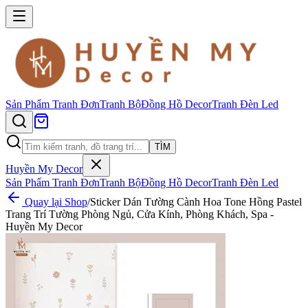
Sản Phẩm
Tranh Đơn
Tranh Bộ
Đồng Hồ Decor
Tranh Đèn Led
TÌM
Huyền My Decor
Sản Phẩm
Tranh Đơn
Tranh Bộ
Đồng Hồ Decor
Tranh Đèn Led
Quay lại Shop
/
Sticker Dán Tường Cành Hoa Tone Hồng Pastel
Trang Trí Tường Phòng Ngủ, Cửa Kính, Phòng Khách, Spa -
Huyền My Decor