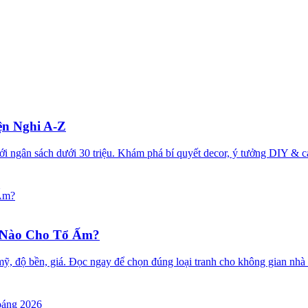
ện Nghi A-Z
ới ngân sách dưới 30 triệu. Khám phá bí quyết decor, ý tưởng DIY &
 Nào Cho Tổ Ấm?
ẩm mỹ, độ bền, giá. Đọc ngay để chọn đúng loại tranh cho không gian n