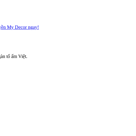
Huyền My Decor ngay!
àn tổ ấm Việt.