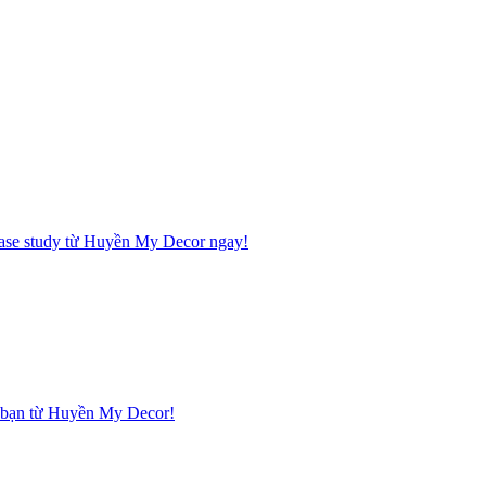
 case study từ Huyền My Decor ngay!
hà bạn từ Huyền My Decor!