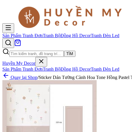
Sản Phẩm
Tranh Đơn
Tranh Bộ
Đồng Hồ Decor
Tranh Đèn Led
TÌM
Huyền My Decor
Sản Phẩm
Tranh Đơn
Tranh Bộ
Đồng Hồ Decor
Tranh Đèn Led
Quay lại Shop
/
Sticker Dán Tường Cành Hoa Tone Hồng Pastel 