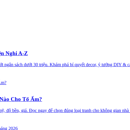
ện Nghi A-Z
ới ngân sách dưới 30 triệu. Khám phá bí quyết decor, ý tưởng DIY &
 Nào Cho Tổ Ấm?
ẩm mỹ, độ bền, giá. Đọc ngay để chọn đúng loại tranh cho không gian n