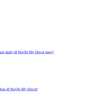
 case study từ Huyền My Decor ngay!
hà bạn từ Huyền My Decor!