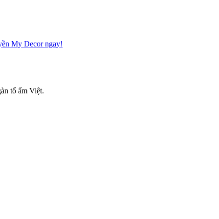
Huyền My Decor ngay!
àn tổ ấm Việt.