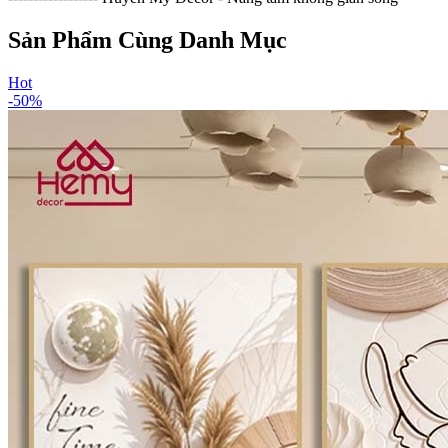
Sản Phẩm Cùng Danh Mục
Hot
-
50
%