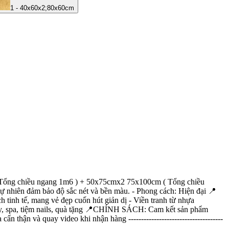
1 - 40x60x2;80x60cm
ổng chiều ngang 1m6 ) + 50x75cmx2 75x100cm ( Tổng chiều
h tự nhiên đảm bảo độ sắc nét và bền màu. - Phong cách: Hiện đại 📍
tinh tế, mang vẻ đẹp cuốn hút giản dị - Viền tranh từ nhựa
tay, spa, tiệm nails, quà tặng 📍CHÍNH SÁCH: Cam kết sản phẩm
 thận và quay video khi nhận hàng -------------------------------------