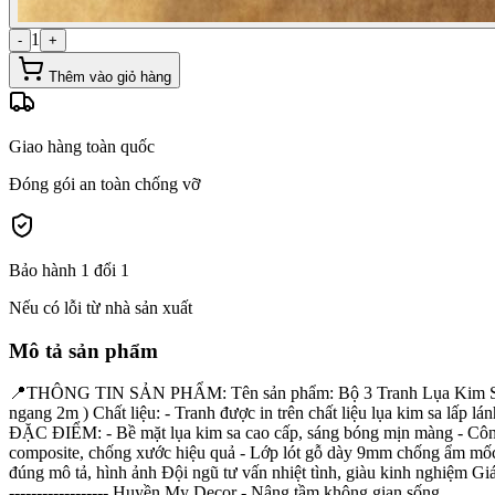
1
-
+
Thêm vào giỏ hàng
Giao hàng toàn quốc
Đóng gói an toàn chống vỡ
Bảo hành 1 đổi 1
Nếu có lỗi từ nhà sản xuất
Mô tả sản phẩm
📍THÔNG TIN SẢN PHẨM: Tên sản phẩm: Bộ 3 Tranh Lụa Kim Sa H
ngang 2m ) Chất liệu: - Tranh được in trên chất liệu lụa kim sa lấp l
ĐẶC ĐIỂM: - Bề mặt lụa kim sa cao cấp, sáng bóng mịn màng - Công n
composite, chống xước hiệu quả - Lớp lót gỗ dày 9mm chống ẩm mốc,
đúng mô tả, hình ảnh Đội ngũ tư vấn nhiệt tình, giàu kinh nghiệm Giá cạ
------------------ Huyền My Decor - Nâng tầm không gian sống