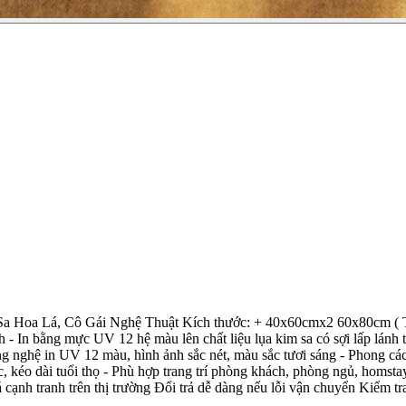
oa Lá, Cô Gái Nghệ Thuật Kích thước: + 40x60cmx2 60x80cm ( T
ánh - In bằng mực UV 12 hệ màu lên chất liệu lụa kim sa có sợi lấp lán
ghệ in UV 12 màu, hình ảnh sắc nét, màu sắc tươi sáng - Phong cách 
 kéo dài tuổi thọ - Phù hợp trang trí phòng khách, phòng ngủ, homs
nh tranh trên thị trường Đổi trả dễ dàng nếu lỗi vận chuyển Kiểm tra cẩn