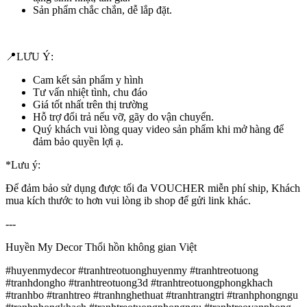
Sản phẩm chắc chắn, dễ lắp đặt.
📍LƯU Ý:
Cam kết sản phẩm y hình
Tư vấn nhiệt tình, chu đáo
Giá tốt nhất trên thị trường
Hỗ trợ đổi trả nếu vỡ, gãy do vận chuyển.
Quý khách vui lòng quay video sản phẩm khi mở hàng để
đảm bảo quyền lợi ạ.
*Lưu ý:
Để đảm bảo sử dụng được tối đa VOUCHER miễn phí ship, Khách
mua kích thước to hơn vui lòng ib shop để gửi link khác.
---
Huyền My Decor Thổi hồn không gian Việt
#huyenmydecor #tranhtreotuonghuyenmy #tranhtreotuong
#tranhdongho #tranhtreotuong3d #tranhtreotuongphongkhach
#tranhbo #tranhtreo #tranhnghethuat #tranhtrangtri #tranhphongngu