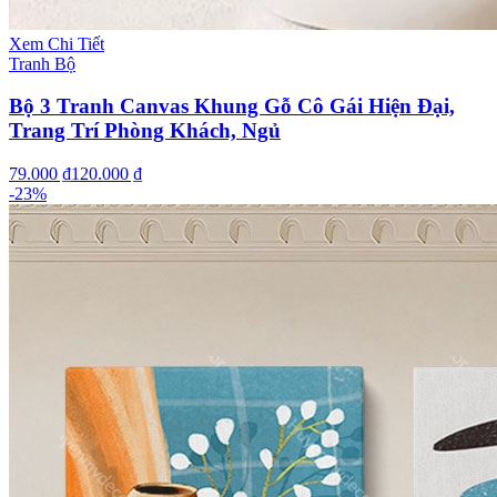
Xem Chi Tiết
Tranh Bộ
Bộ 3 Tranh Canvas Khung Gỗ Cô Gái Hiện Đại,
Trang Trí Phòng Khách, Ngủ
79.000 ₫
120.000 ₫
-
23
%