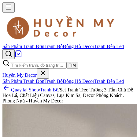
Sản Phẩm
Tranh Đơn
Tranh Bộ
Đồng Hồ Decor
Tranh Đèn Led
TÌM
Huyền My Decor
Sản Phẩm
Tranh Đơn
Tranh Bộ
Đồng Hồ Decor
Tranh Đèn Led
Quay lại Shop
/
Tranh Bộ
/
Set Tranh Treo Tường 3 Tấm Chủ Đề
Hoa Lá, Chất Liệu Canvas, Lụa Kim Sa, Decor Phòng Khách,
Phòng Ngủ - Huyền My Decor