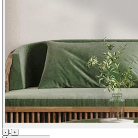
1
-
+