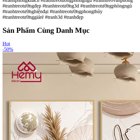
#tranhphongkhach #tranhtreotuongphongngu #tranhtreovanphong
#tranhtreotườngđẹp #tranhtreotường3d #tranhtreotườngphòngngủ
#tranhtreotườnghiệnđại #tranhtreotườngphongthủy
#tranhtreotườnggiárẻ #tranh3d #tranhđẹp
Sản Phẩm Cùng Danh Mục
Hot
-
50
%