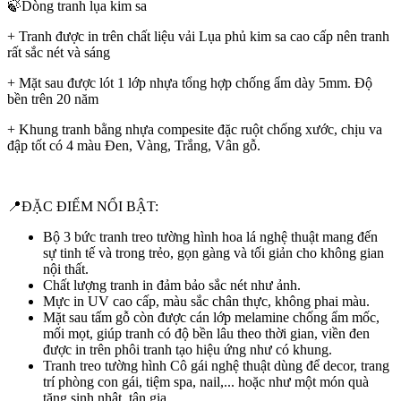
🍃Dòng tranh lụa kim sa
+ Tranh được in trên chất liệu vải Lụa phủ kim sa cao cấp nên tranh
rất sắc nét và sáng
+ Mặt sau được lót 1 lớp nhựa tổng hợp chống ẩm dày 5mm. Độ
bền trên 20 năm
+ Khung tranh bằng nhựa compesite đặc ruột chống xước, chịu va
đập tốt có 4 màu Đen, Vàng, Trắng, Vân gỗ.
📍ĐẶC ĐIỂM NỔI BẬT:
Bộ 3 bức tranh treo tường hình hoa lá nghệ thuật mang đến
sự tinh tế và trong trẻo, gọn gàng và tối giản cho không gian
nội thất.
Chất lượng tranh in đảm bảo sắc nét như ảnh.
Mực in UV cao cấp, màu sắc chân thực, không phai màu.
Mặt sau tấm gỗ còn được cán lớp melamine chống ẩm mốc,
mối mọt, giúp tranh có độ bền lâu theo thời gian, viền đen
được in trên phôi tranh tạo hiệu ứng như có khung.
Tranh treo tường hình Cô gái nghệ thuật dùng để decor, trang
trí phòng con gái, tiệm spa, nail,... hoặc như một món quà
tặng sinh nhật, tân gia.