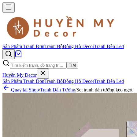
Sản Phẩm
Tranh Đơn
Tranh Bộ
Đồng Hồ Decor
Tranh Đèn Led
TÌM
Huyền My Decor
Sản Phẩm
Tranh Đơn
Tranh Bộ
Đồng Hồ Decor
Tranh Đèn Led
Quay lại Shop
/
Tranh Dán Tường
/
Set tranh dán tường kẹo ngọt