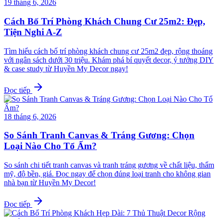
19 tháng 6, 2026
Cách Bố Trí Phòng Khách Chung Cư 25m2: Đẹp,
Tiện Nghi A-Z
Tìm hiểu cách bố trí phòng khách chung cư 25m2 đẹp, rộng thoáng
với ngân sách dưới 30 triệu. Khám phá bí quyết decor, ý tưởng DIY
& case study từ Huyền My Decor ngay!
Đọc tiếp
18 tháng 6, 2026
So Sánh Tranh Canvas & Tráng Gương: Chọn
Loại Nào Cho Tổ Ấm?
So sánh chi tiết tranh canvas và tranh tráng gương về chất liệu, thẩm
mỹ, độ bền, giá. Đọc ngay để chọn đúng loại tranh cho không gian
nhà bạn từ Huyền My Decor!
Đọc tiếp