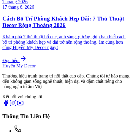
17 tháng 6, 2026
Cách Bố Trí Phòng Khách Hẹp Dài: 7 Thủ Thuật
Decor Rộng Thoáng 2026
Khám phá 7 thủ thuật bố cục, ánh sáng, gương giúp bạn biết cách
bố trí phòng khách hẹp và dài trở nên rộng thoáng, ấm cúng hơn
cùng Huyền My Decor ngay!
Đọc tiếp
Huyền My Decor
Thương hiệu tranh trang trí nội thất cao cấp. Chúng tôi tự hào mang
đến không gian sống nghệ thuật, hiện đại và đậm chất riêng cho
hàng ngàn tổ ấm Việt.
Kết nối với chúng tôi
Thông Tin Liên Hệ