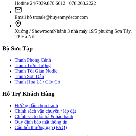
Hotline 24/7
039.876.6612 - 078.203.2222
Email hỗ trợ
sale@huyenmydecor.com
Xưởng / Showroom
Nhánh 3 nhà máy 19/5 phường Sơn Tây,
TP Hà Nội
Bộ Sưu Tập
Tranh Phong Cảnh
Tranh Trừu Tượng
Tranh Tối Giản Nodic
Tranh Sơn Dầu
Tranh Hoa Lá / Cây Cỏ
Hỗ Trợ Khách Hàng
Hướng dẫn chọn tranh
Chính sách vận chuyển / lắp đặt
Chính sách đổi trả & bảo hành
Quy định bảo mật thông tin
Câu hỏi thường gặp (FAQ)