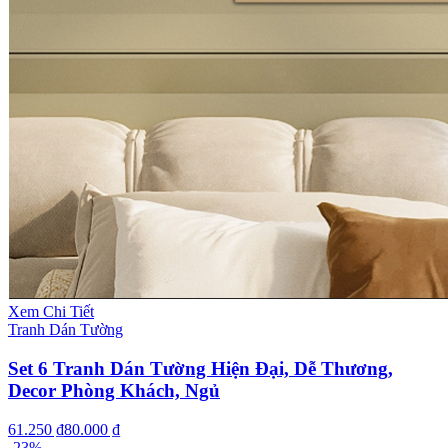
Xem Chi Tiết
Tranh Dán Tường
Set 6 Tranh Dán Tường Hiện Đại, Dễ Thương,
Decor Phòng Khách, Ngủ
61.250 ₫
80.000 ₫
-
23
%