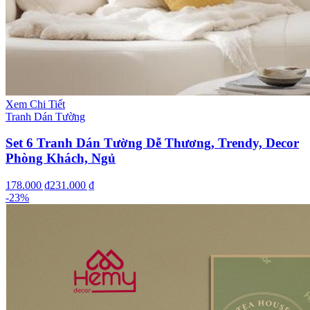
Xem Chi Tiết
Tranh Dán Tường
Set 6 Tranh Dán Tường Dễ Thương, Trendy, Decor
Phòng Khách, Ngủ
178.000 ₫
231.000 ₫
-
23
%