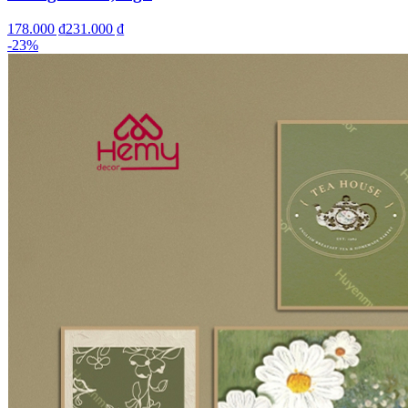
178.000 ₫
231.000 ₫
-
23
%