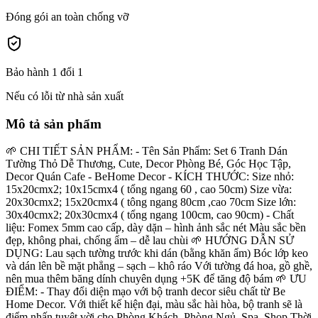
Đóng gói an toàn chống vỡ
Bảo hành 1 đổi 1
Nếu có lỗi từ nhà sản xuất
Mô tả sản phẩm
🌱 CHI TIẾT SẢN PHẨM: - Tên Sản Phẩm: Set 6 Tranh Dán
Tường Thỏ Dễ Thương, Cute, Decor Phòng Bé, Góc Học Tập,
Decor Quán Cafe - BeHome Decor - KÍCH THƯỚC: Size nhỏ:
15x20cmx2; 10x15cmx4 ( tổng ngang 60 , cao 50cm) Size vừa:
20x30cmx2; 15x20cmx4 ( tông ngang 80cm ,cao 70cm Size lớn:
30x40cmx2; 20x30cmx4 ( tổng ngang 100cm, cao 90cm) - Chất
liệu: Fomex 5mm cao cấp, dày dặn – hình ảnh sắc nét Màu sắc bền
đẹp, không phai, chống ẩm – dễ lau chùi 🌱 HƯỚNG DẪN SỬ
DỤNG: Lau sạch tường trước khi dán (bằng khăn ẩm) Bóc lớp keo
và dán lên bề mặt phẳng – sạch – khô ráo Với tường đá hoa, gồ ghề,
nên mua thêm băng dính chuyên dụng +5K để tăng độ bám 🌱 ƯU
ĐIỂM: - Thay đổi diện mạo với bộ tranh decor siêu chất từ Be
Home Decor. Với thiết kế hiện đại, màu sắc hài hòa, bộ tranh sẽ là
điểm nhấn tuyệt vời cho Phòng Khách, Phòng Ngủ, Spa, Shop Thời