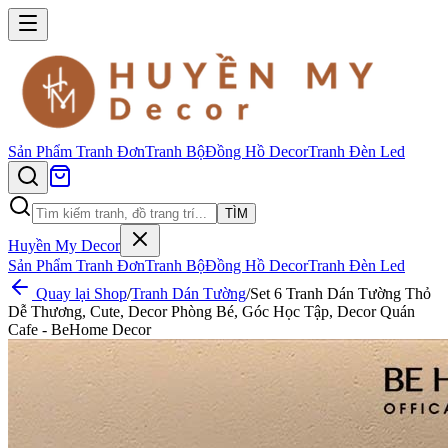
Sản Phẩm
Tranh Đơn
Tranh Bộ
Đồng Hồ Decor
Tranh Đèn Led
TÌM
Huyền My Decor
Sản Phẩm
Tranh Đơn
Tranh Bộ
Đồng Hồ Decor
Tranh Đèn Led
Quay lại Shop
/
Tranh Dán Tường
/
Set 6 Tranh Dán Tường Thỏ
Dễ Thương, Cute, Decor Phòng Bé, Góc Học Tập, Decor Quán
Cafe - BeHome Decor