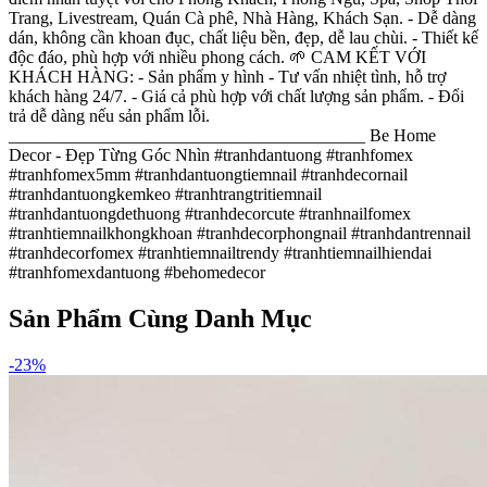
Trang, Livestream, Quán Cà phê, Nhà Hàng, Khách Sạn. - Dễ dàng
dán, không cần khoan đục, chất liệu bền, đẹp, dễ lau chùi. - Thiết kế
độc đáo, phù hợp với nhiều phong cách. 🌱 CAM KẾT VỚI
KHÁCH HÀNG: - Sản phẩm y hình - Tư vấn nhiệt tình, hỗ trợ
khách hàng 24/7. - Giá cả phù hợp với chất lượng sản phẩm. - Đổi
trả dễ dàng nếu sản phẩm lỗi.
_________________________________________ Be Home
Decor - Đẹp Từng Góc Nhìn #tranhdantuong #tranhfomex
#tranhfomex5mm #tranhdantuongtiemnail #tranhdecornail
#tranhdantuongkemkeo #tranhtrangtritiemnail
#tranhdantuongdethuong #tranhdecorcute #tranhnailfomex
#tranhtiemnailkhongkhoan #tranhdecorphongnail #tranhdantrennail
#tranhdecorfomex #tranhtiemnailtrendy #tranhtiemnailhiendai
#tranhfomexdantuong #behomedecor
Sản Phẩm Cùng Danh Mục
-
23
%