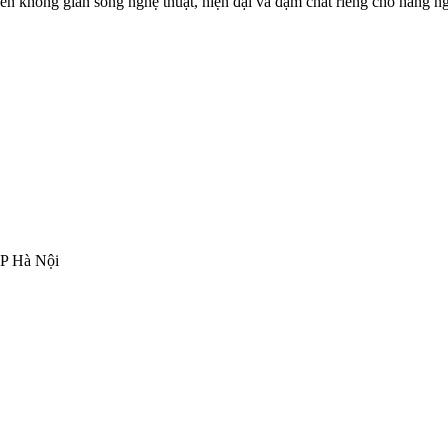
đến không gian sống nghệ thuật, hiện đại và đậm chất riêng cho hàng ng
TP Hà Nội