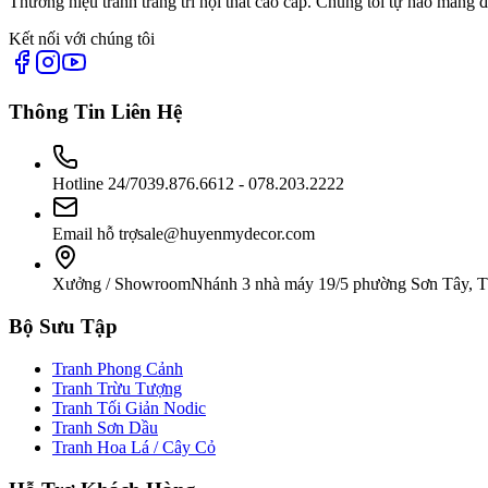
Thương hiệu tranh trang trí nội thất cao cấp. Chúng tôi tự hào mang 
Kết nối với chúng tôi
Thông Tin Liên Hệ
Hotline 24/7
039.876.6612 - 078.203.2222
Email hỗ trợ
sale@huyenmydecor.com
Xưởng / Showroom
Nhánh 3 nhà máy 19/5 phường Sơn Tây, 
Bộ Sưu Tập
Tranh Phong Cảnh
Tranh Trừu Tượng
Tranh Tối Giản Nodic
Tranh Sơn Dầu
Tranh Hoa Lá / Cây Cỏ