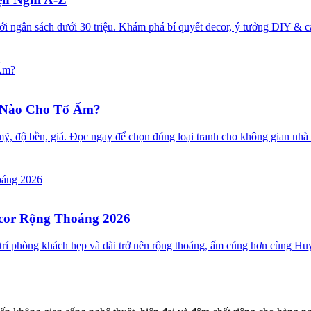
ới ngân sách dưới 30 triệu. Khám phá bí quyết decor, ý tưởng DIY &
 Nào Cho Tổ Ấm?
ẩm mỹ, độ bền, giá. Đọc ngay để chọn đúng loại tranh cho không gian n
ecor Rộng Thoáng 2026
ố trí phòng khách hẹp và dài trở nên rộng thoáng, ấm cúng hơn cùng 