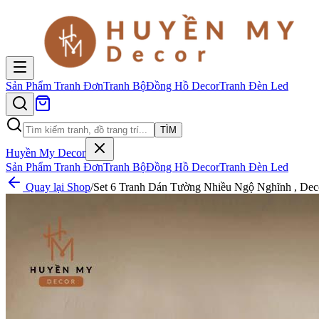
Sản Phẩm
Tranh Đơn
Tranh Bộ
Đồng Hồ Decor
Tranh Đèn Led
TÌM
Huyền My Decor
Sản Phẩm
Tranh Đơn
Tranh Bộ
Đồng Hồ Decor
Tranh Đèn Led
Quay lại Shop
/
Set 6 Tranh Dán Tường Nhiều Ngộ Nghĩnh , De