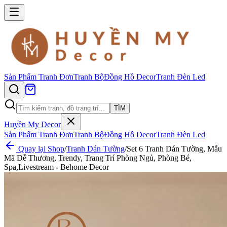
Sản Phẩm
Tranh Đơn
Tranh Bộ
Đồng Hồ Decor
Tranh Đèn Led
TÌM
Huyền My Decor
Sản Phẩm
Tranh Đơn
Tranh Bộ
Đồng Hồ Decor
Tranh Đèn Led
Quay lại Shop
/
Tranh Dán Tường
/
Set 6 Tranh Dán Tường, Mẫu
Mã Dễ Thương, Trendy, Trang Trí Phòng Ngủ, Phòng Bé,
Spa,Livestream - Behome Decor