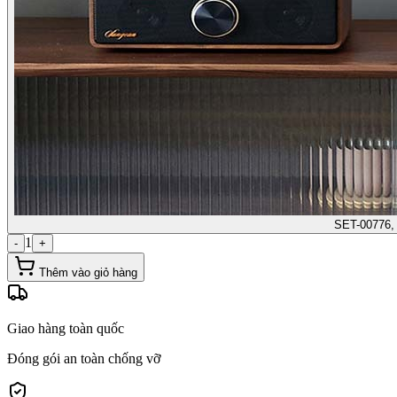
SET-00776,
1
-
+
Thêm vào giỏ hàng
Giao hàng toàn quốc
Đóng gói an toàn chống vỡ