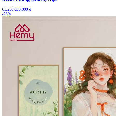
61.250 ₫
80.000 ₫
-
23
%