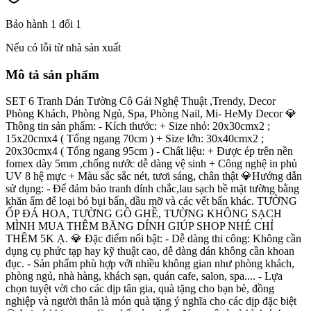
Bảo hành 1 đổi 1
Nếu có lỗi từ nhà sản xuất
Mô tả sản phẩm
SET 6 Tranh Dán Tường Cô Gái Nghệ Thuật ,Trendy, Decor
Phòng Khách, Phòng Ngủ, Spa, Phòng Nail, Mi- HeMy Decor 💎
Thông tin sản phẩm: - Kích thước: + Size nhỏ: 20x30cmx2 ;
15x20cmx4 ( Tổng ngang 70cm ) + Size lớn: 30x40cmx2 ;
20x30cmx4 ( Tổng ngang 95cm ) - Chất liệu: + Được ép trên nền
fomex dày 5mm ,chống nước dễ dàng vệ sinh + Công nghệ in phủ
UV 8 hệ mực + Màu sắc sắc nét, tươi sáng, chân thật 💎Hướng dẫn
sử dụng: - Để đảm bảo tranh dính chắc,lau sạch bề mặt tường bằng
khăn ẩm để loại bỏ bụi bẩn, dầu mỡ và các vết bẩn khác. TƯỜNG
ỐP ĐÁ HOA, TƯỜNG GỒ GHỀ, TƯỜNG KHÔNG SẠCH
MÌNH MUA THÊM BĂNG DÍNH GIÚP SHOP NHÉ CHỈ
THÊM 5K Ạ. 💎 Đặc điểm nổi bật: - Dễ dàng thi công: Không cần
dụng cụ phức tạp hay kỹ thuật cao, dễ dàng dán không cần khoan
đục. - Sản phẩm phù hợp với nhiều không gian như phòng khách,
phòng ngủ, nhà hàng, khách sạn, quán cafe, salon, spa.... - Lựa
chọn tuyệt vời cho các dịp tân gia, quà tặng cho bạn bè, đồng
nghiệp và người thân là món quà tặng ý nghĩa cho các dịp đặc biệt