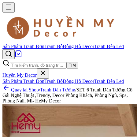
Sản Phẩm
Tranh Đơn
Tranh Bộ
Đồng Hồ Decor
Tranh Đèn Led
TÌM
Huyền My Decor
Sản Phẩm
Tranh Đơn
Tranh Bộ
Đồng Hồ Decor
Tranh Đèn Led
Quay lại Shop
/
Tranh Dán Tường
/
SET 6 Tranh Dán Tường Cô
Gái Nghệ Thuật ,Trendy, Decor Phòng Khách, Phòng Ngủ, Spa,
Phòng Nail, Mi- HeMy Decor