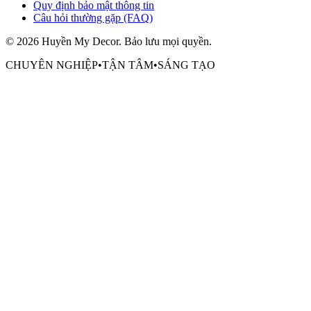
Quy định bảo mật thông tin
Câu hỏi thường gặp (FAQ)
©
2026
Huyền My Decor
. Bảo lưu mọi quyền.
CHUYÊN NGHIỆP
•
TẬN TÂM
•
SÁNG TẠO