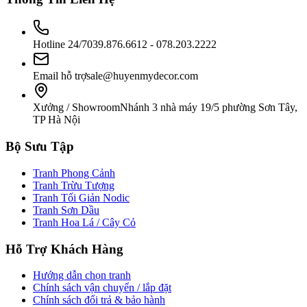
Hotline 24/7
039.876.6612 - 078.203.2222
Email hỗ trợ
sale@huyenmydecor.com
Xưởng / Showroom
Nhánh 3 nhà máy 19/5 phường Sơn Tây,
TP Hà Nội
Bộ Sưu Tập
Tranh Phong Cảnh
Tranh Trừu Tượng
Tranh Tối Giản Nodic
Tranh Sơn Dầu
Tranh Hoa Lá / Cây Cỏ
Hỗ Trợ Khách Hàng
Hướng dẫn chọn tranh
Chính sách vận chuyển / lắp đặt
Chính sách đổi trả & bảo hành