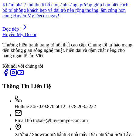
Khám phá 7 thủ thuật bố cục, ánh sáng, gương giúp bạn biết cách
bố trí phòng khách hẹp và dài trở nên rộng thoáng, ấm cúng hơn
cùng Huyền My Decor ngay!
Đọc tiếp
Huyền My Decor
Thương hiệu tranh trang trí nội thất cao cấp. Chúng tôi tự hào mang
đến không gian sống nghệ thuật, hiện đại và đậm chất riêng cho
hàng ngàn tổ ấm Việt.
Kết nối với chúng tôi
Thông Tin Liên Hệ
Hotline 24/7
039.876.6612 - 078.203.2222
Email hỗ trợ
sale@huyenmydecor.com
Xưởng / Showroom
Nhánh 3 nhà máy 19/5 phường Sơn Tây,