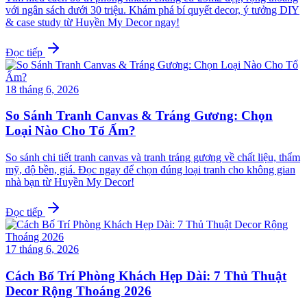
với ngân sách dưới 30 triệu. Khám phá bí quyết decor, ý tưởng DIY
& case study từ Huyền My Decor ngay!
Đọc tiếp
18 tháng 6, 2026
So Sánh Tranh Canvas & Tráng Gương: Chọn
Loại Nào Cho Tổ Ấm?
So sánh chi tiết tranh canvas và tranh tráng gương về chất liệu, thẩm
mỹ, độ bền, giá. Đọc ngay để chọn đúng loại tranh cho không gian
nhà bạn từ Huyền My Decor!
Đọc tiếp
17 tháng 6, 2026
Cách Bố Trí Phòng Khách Hẹp Dài: 7 Thủ Thuật
Decor Rộng Thoáng 2026