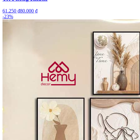
61.250 ₫
80.000 ₫
-
23
%