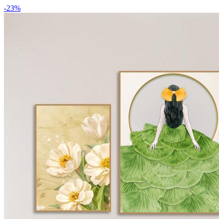
-
23
%