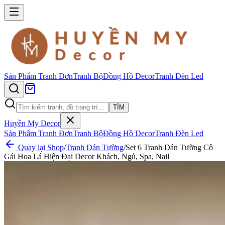
Sản Phẩm
Tranh Đơn
Tranh Bộ
Đồng Hồ Decor
Tranh Đèn Led
TÌM
Huyền My Decor
Sản Phẩm
Tranh Đơn
Tranh Bộ
Đồng Hồ Decor
Tranh Đèn Led
Quay lại Shop
/
Tranh Dán Tường
/
Set 6 Tranh Dán Tường Cô
Gái Hoa Lá Hiện Đại Decor Khách, Ngủ, Spa, Nail