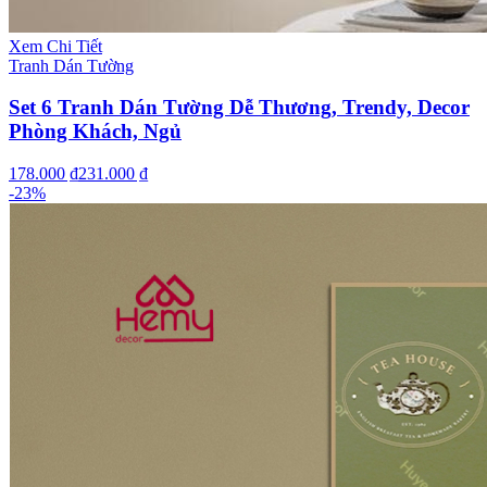
Xem Chi Tiết
Tranh Dán Tường
Set 6 Tranh Dán Tường Dễ Thương, Trendy, Decor
Phòng Khách, Ngủ
178.000 ₫
231.000 ₫
-
23
%