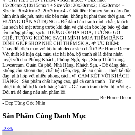
15x20cmx2;10x15cmx4 + Size vừa: 20x30cmx2; 15x20cmx4 +
Size to: 30x40cmx2; 20x30cmx4 - Chất liệu: Fomex 5mm dày dặn,
hình ảnh sắc nét, màu sắc bền màu, không bị phai theo thời gian. 🌱
HƯỚNG DẪN SỬ DỤNG: - Để đảm bảo tranh dính chắc, khách
lau sạch bề mặt tường trước khi dán và chỉ cần bóc lớp bảo vệ dán
lên tường phẳng, sạch. TƯỜNG ỐP ĐÁ HOA, TƯỜNG GỒ
GHỀ, TƯỜNG KHÔNG SẠCH MÌNH MUA THÊM BĂNG
DÍNH GIÚP SHOP NHÉ CHỈ THÊM 5K Ạ. 🌱 ƯU ĐIỂM: -
Thay đổi diện mạo với bộ tranh decor siêu chất từ Be Home Decor.
Với thiết kế hiện đại, màu sắc hài hòa, bộ tranh sẽ là điểm nhấn
tuyệt vời cho Phòng Khách, Phòng Ngủ, Spa, Shop Thời Trang,
Livestream, Quán Cà phê, Nhà Hàng, Khách Sạn. - Dễ dàng dán,
không cần khoan đục, chất liệu bền, đẹp, dễ lau chùi. - Thiết kế độc
đáo, phù hợp với nhiều phong cách. 🌱 CAM KẾT VỚI KHÁCH
HÀNG: - Sản phẩm chất lượng cao, giá cả cạnh tranh - Tư vấn
nhiệt tình, hỗ trợ khách hàng 24/7. - Giá cạnh tranh trên thị trường -
Đổi trả dễ dàng nếu sản phẩm lỗi.
________________________________________ Be Home Decor
- Đẹp Từng Góc Nhìn
Sản Phẩm Cùng Danh Mục
-
23
%