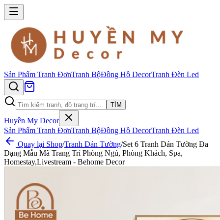
Sản Phẩm
Tranh Đơn
Tranh Bộ
Đồng Hồ Decor
Tranh Đèn Led
TÌM
Huyền My Decor
Sản Phẩm
Tranh Đơn
Tranh Bộ
Đồng Hồ Decor
Tranh Đèn Led
Quay lại Shop
/
Tranh Dán Tường
/
Set 6 Tranh Dán Tường Đa
Dạng Mẫu Mã Trang Trí Phòng Ngủ, Phòng Khách, Spa,
Homestay,Livestream - Behome Decor