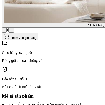
SET-00678,
1
-
+
Thêm vào giỏ hàng
Giao hàng toàn quốc
Đóng gói an toàn chống vỡ
Bảo hành 1 đổi 1
Nếu có lỗi từ nhà sản xuất
Mô tả sản phẩm
🌱 CHI TIẾT SẢN PHẨM: - Kích thước: + Size nhỏ: