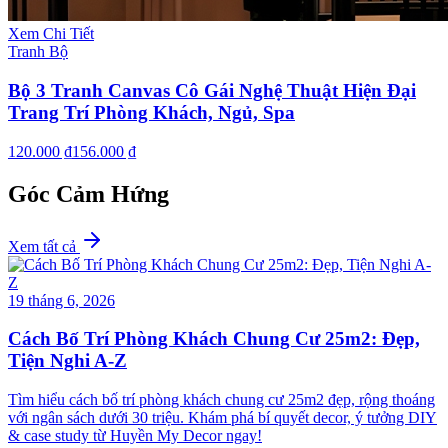
Xem Chi Tiết
Tranh Bộ
Bộ 3 Tranh Canvas Cô Gái Nghệ Thuật Hiện Đại
Trang Trí Phòng Khách, Ngủ, Spa
120.000 ₫
156.000 ₫
Góc Cảm Hứng
Xem tất cả
19 tháng 6, 2026
Cách Bố Trí Phòng Khách Chung Cư 25m2: Đẹp,
Tiện Nghi A-Z
Tìm hiểu cách bố trí phòng khách chung cư 25m2 đẹp, rộng thoáng
với ngân sách dưới 30 triệu. Khám phá bí quyết decor, ý tưởng DIY
& case study từ Huyền My Decor ngay!