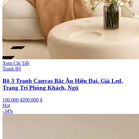
Xem Chi Tiết
Tranh Bộ
Bộ 3 Tranh Canvas Bắc Âu Hiện Đại, Giả Led,
Trang Trí Phòng Khách, Ngủ
100.000 ₫
200.000 ₫
Hot
-
34
%