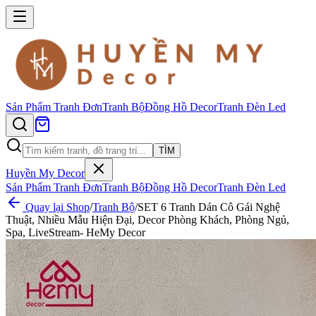
Sản Phẩm
Tranh Đơn
Tranh Bộ
Đồng Hồ Decor
Tranh Đèn Led
TÌM
Huyền My Decor
Sản Phẩm
Tranh Đơn
Tranh Bộ
Đồng Hồ Decor
Tranh Đèn Led
Quay lại Shop
/
Tranh Bộ
/
SET 6 Tranh Dán Cô Gái Nghệ
Thuật, Nhiều Mẫu Hiện Đại, Decor Phòng Khách, Phòng Ngủ,
Spa, LiveStream- HeMy Decor