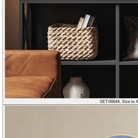
SET-00644, Size to 