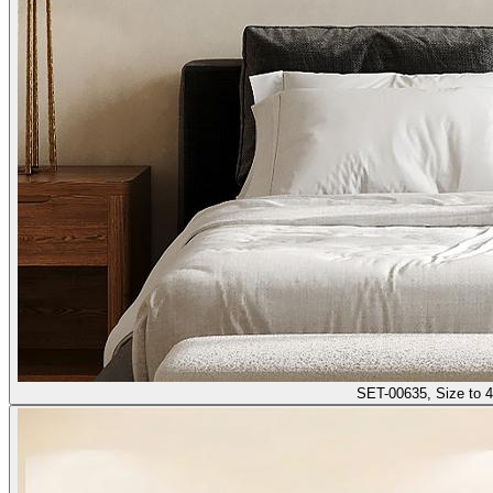
SET-00635, Size to 