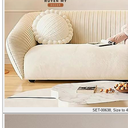
SET-00638, Size to 