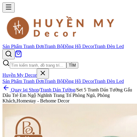
Sản Phẩm
Tranh Đơn
Tranh Bộ
Đồng Hồ Decor
Tranh Đèn Led
TÌM
Huyền My Decor
Sản Phẩm
Tranh Đơn
Tranh Bộ
Đồng Hồ Decor
Tranh Đèn Led
Quay lại Shop
/
Tranh Dán Tường
/
Set 5 Tranh Dán Tường Gấu
Dâu Trẻ Em Ngộ Nghĩnh Trang Trí Phòng Ngủ, Phòng
Khách,Homestay - Behome Decor