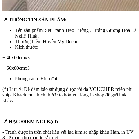
📍 THÔNG TIN SẢN PHẨM:
Tên sản phẩm: Set Tranh Treo Tường 3 Tráng Gương Hoa Lá
Nghệ Thuật
Thương hiệu: Huyền My Decor
Kích thước:
+ 40x60cmx3
+ 60x80cmx3
Phong cách: Hiện đại
(*) Lưu ý: Để đảm bảo sử dụng được tối đa VOUCHER miễn phí
ship, Khách mua kích thước to hơn vui lòng ib shop để gửi link
khác.
📍 ĐẶC ĐIỂM NỔI BẬT:
- Tranh được in trên chất liệu vải lụa kim sa nhập khẩu Hàn, in UV
8 hệ màu cho màu in sắc nét