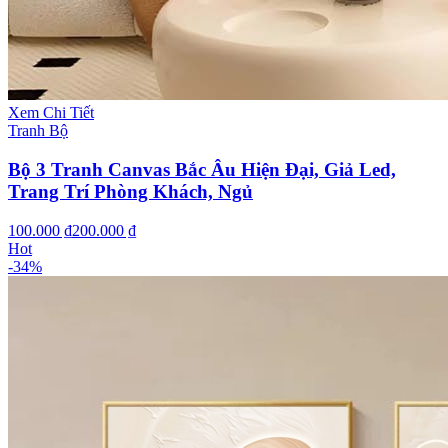
Xem Chi Tiết
Tranh Bộ
Bộ 3 Tranh Canvas Bắc Âu Hiện Đại, Giả Led,
Trang Trí Phòng Khách, Ngủ
100.000 ₫
200.000 ₫
Hot
-
34
%