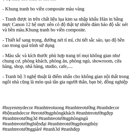
- Khung tranh bo viền composite màu vàng
- Tranh được in trên chất liệu lụa kim sa nhập khẩu Hàn in bằng
mực Canon 12 hệ mực nên có độ thật tự nhiên đảm bảo độ sắc nét
và bền màu.Khung tranh bo viền composite.
- Thiết kế sang trọng, đường nét tỉ mỉ, chi tiết sắc sảo, tạo độ bền
cao trong quá trình sử dụng
- Màu sắc và kích thước phù hợp trang trí mọi không gian như
chung cư, phòng khách, phòng ăn, phòng ngủ, showroom, cửa
hàng, shop, nhà hàng, studio, cafe,....
- Tranh bộ 3 nghệ thuật là điểm nhấn cho không gian nội thất trong
ngôi nhà cũng là món quà tân gia người thân, bạn bè, đồng nghiệp
#huyenmydecor #tranhtreotuong #tranhtreotường #tranhdecor
#bộtranhdecor #treotườngphòngkhách #tranhtreotườngđẹp
#tranhtreotường3d #tranhtreotườngphòngngủ
#tranhtreotườnghiệnđại #tranhtreotườngphongthủy
#tranhtreotườnggiárẻ #tranh3d #tranhđẹp