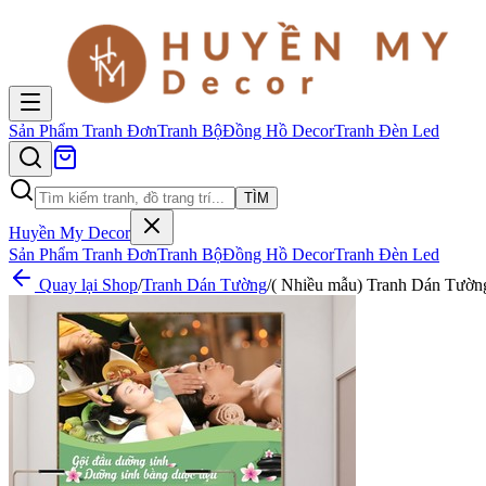
Sản Phẩm
Tranh Đơn
Tranh Bộ
Đồng Hồ Decor
Tranh Đèn Led
TÌM
Huyền My Decor
Sản Phẩm
Tranh Đơn
Tranh Bộ
Đồng Hồ Decor
Tranh Đèn Led
Quay lại Shop
/
Tranh Dán Tường
/
( Nhiều mẫu) Tranh Dán Tườn